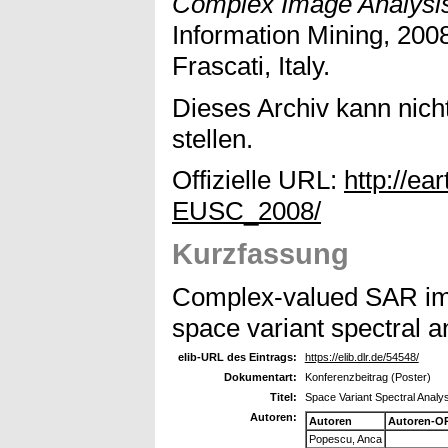
Complex Image Analysi
Information Mining, 200
Frascati, Italy.
Dieses Archiv kann nicht
stellen.
Offizielle URL:
http://ea
EUSC_2008/
Kurzfassung
Complex-valued SAR ima
space variant spectral a
elib-URL des Eintrags:
https://elib.dlr.de/54548/
Dokumentart:
Konferenzbeitrag (Poster)
Titel:
Space Variant Spectral Analy
Autoren:
Autoren
Autoren-O
Popescu, Anca