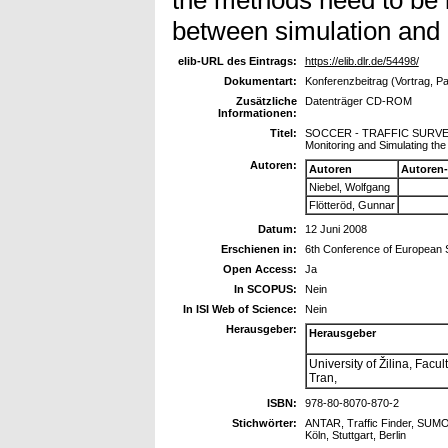
the methods need to be i
between simulation and r
elib-URL des Eintrags:
https://elib.dlr.de/54498/
Dokumentart:
Konferenzbeitrag (Vortrag, P
Zusätzliche
Datenträger CD-ROM
Informationen:
Titel:
SOCCER - TRAFFIC SURV
Monitoring and Simulating t
Autoren:
Autoren
Autoren
Niebel, Wolfgang
Flötteröd, Gunnar
Datum:
12 Juni 2008
Erschienen in:
6th Conference of European S
Open Access:
Ja
In SCOPUS:
Nein
In ISI Web of Science:
Nein
Herausgeber:
Herausgeber
University of Žilina, Facu
Tran,
ISBN:
978-80-8070-870-2
Stichwörter:
ANTAR, Traffic Finder, SUM
Köln, Stuttgart, Berlin