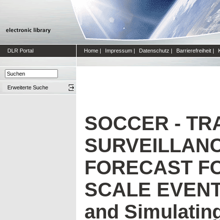
DLR Portal
Home
|
Impressum
|
Datenschutz
|
Barrierefreiheit
|
Erweiterte Suche
SOCCER - TR
SURVEILLAN
FORECAST F
SCALE EVENTS
and Simulatin