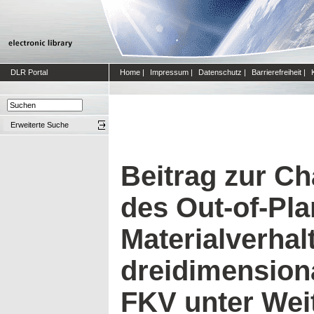
DLR Portal
Home
|
Impressum
|
Datenschutz
|
Barrierefreiheit
|
Erweiterte Suche
Beitrag zur Ch
des Out-of-Pl
Materialverhal
dreidimensiona
FKV unter Wei