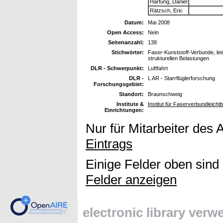
Hartung, Daniel
Rätzsch, Eric
Datum:
Mai 2008
Open Access:
Nein
Seitenanzahl:
138
Stichwörter:
Faser-Kunststoff-Verbunde, leis
strukturellen Belastungen
DLR - Schwerpunkt:
Luftfahrt
DLR -
L AR - Starrflüglerforschung
Forschungsgebiet:
Standort:
Braunschweig
Institute &
Institut für Faserverbundleich
Einrichtungen:
Nur für Mitarbeiter des 
Eintrags
Einige Felder oben sind
Felder anzeigen
electronic library ver