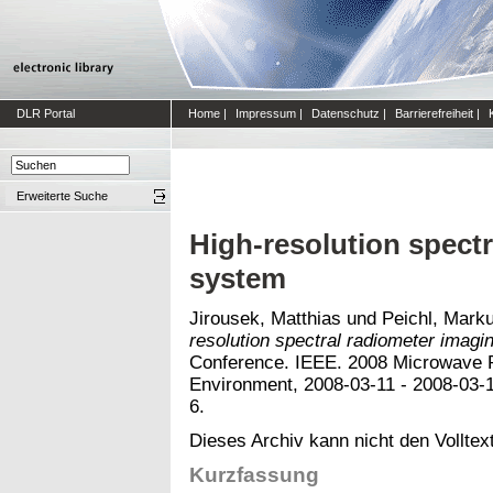
DLR Portal
Home
|
Impressum
|
Datenschutz
|
Barrierefreiheit
|
Erweiterte Suche
High-resolution spect
system
Jirousek, Matthias
und
Peichl, Mark
resolution spectral radiometer imagi
Conference. IEEE. 2008 Microwave 
Environment, 2008-03-11 - 2008-03-1
6.
Dieses Archiv kann nicht den Volltext
Kurzfassung