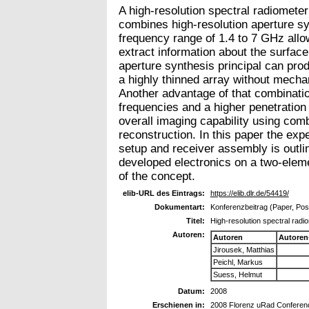
A high-resolution spectral radiomet
combines high-resolution aperture sy
frequency range of 1.4 to 7 GHz allow
extract information about the surfac
aperture synthesis principal can pro
a highly thinned array without mech
Another advantage of that combination,
frequencies and a higher penetration
overall imaging capability using com
reconstruction. In this paper the ex
setup and receiver assembly is outli
developed electronics on a two-eleme
of the concept.
elib-URL des Eintrags:
https://elib.dlr.de/54419/
Dokumentart:
Konferenzbeitrag (Paper, Pos
Titel:
High-resolution spectral rad
Autoren:
Autoren
Autoren
Jirousek, Matthias
Peichl, Markus
Suess, Helmut
Datum:
2008
Erschienen in:
2008 Florenz uRad Conferen