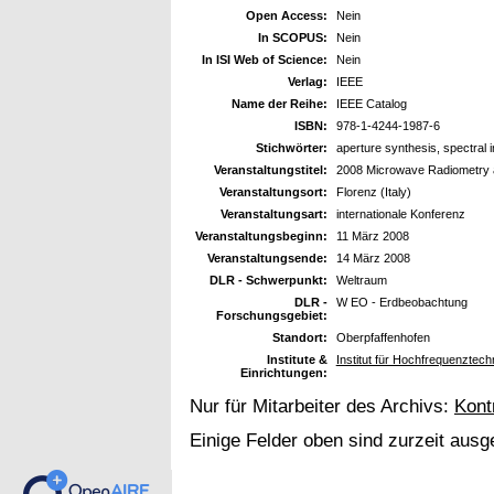
Open Access:
Nein
In SCOPUS:
Nein
In ISI Web of Science:
Nein
Verlag:
IEEE
Name der Reihe:
IEEE Catalog
ISBN:
978-1-4244-1987-6
Stichwörter:
aperture synthesis, spectral
Veranstaltungstitel:
2008 Microwave Radiometry 
Veranstaltungsort:
Florenz (Italy)
Veranstaltungsart:
internationale Konferenz
Veranstaltungsbeginn:
11 März 2008
Veranstaltungsende:
14 März 2008
DLR - Schwerpunkt:
Weltraum
DLR -
W EO - Erdbeobachtung
Forschungsgebiet:
Standort:
Oberpfaffenhofen
Institute &
Institut für Hochfrequenztec
Einrichtungen:
Nur für Mitarbeiter des Archivs:
Kont
Einige Felder oben sind zurzeit ausg