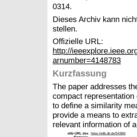
0314.
Dieses Archiv kann nicht
stellen.
Offizielle URL:
http://ieeexplore.ieee.or
arnumber=4148783
Kurzfassung
The paper addresses the
compact representation 
to define a similarity me
provide a means to extr
relevant information of a
elib-URL des
https://elib.dlr.de/54386/