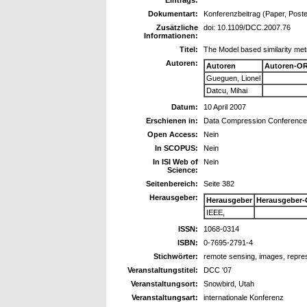
Eintrags:
Dokumentart:
Konferenzbeitrag (Paper, Poste
Zusätzliche
doi: 10.1109/DCC.2007.76
Informationen:
Titel:
The Model based similarity met
Autoren:
Autoren
Autoren-OR
Gueguen, Lionel
Datcu, Mihai
Datum:
10 April 2007
Erschienen in:
Data Compression Conference
Open Access:
Nein
In SCOPUS:
Nein
In ISI Web of
Nein
Science:
Seitenbereich:
Seite 382
Herausgeber:
Herausgeber
Herausgeber-
IEEE,
ISSN:
1068-0314
ISBN:
0-7695-2791-4
Stichwörter:
remote sensing, images, represe
Veranstaltungstitel:
DCC '07
Veranstaltungsort:
Snowbird, Utah
Veranstaltungsart:
internationale Konferenz