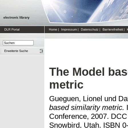
DLR Portal
Home
|
Impressum
|
Datenschutz
|
Barrierefreiheit
|
Erweiterte Suche
The Model base
metric
Gueguen, Lionel
und
Da
based similarity metric.
I
Conference, 2007. DCC '
Snowbird, Utah. ISBN 0