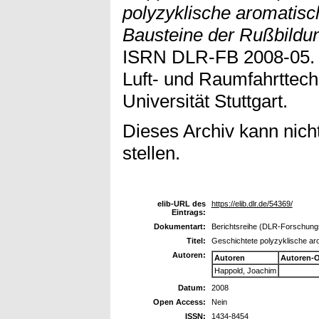
polyzyklische aromatisc
Bausteine der Rußbildu
ISRN DLR-FB 2008-05. Di
Luft- und Raumfahrttech
Universität Stuttgart.
Dieses Archiv kann nicht
stellen.
elib-URL des
https://elib.dlr.de/54369/
Eintrags:
Dokumentart:
Berichtsreihe (DLR-Forschungsb
Titel:
Geschichtete polyzyklische ar
Autoren:
Autoren
Autoren-
Happold, Joachim
Datum:
2008
Open Access:
Nein
ISSN:
1434-8454