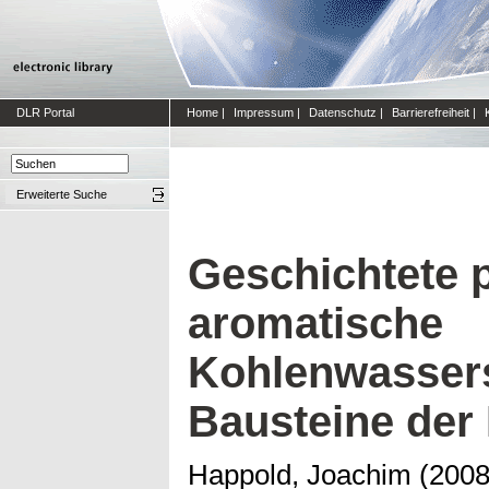
DLR Portal
Home
|
Impressum
|
Datenschutz
|
Barrierefreiheit
|
Erweiterte Suche
Geschichtete 
aromatische
Kohlenwassers
Bausteine der
Happold, Joachim
(200