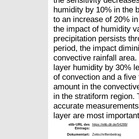
humidity by 10% in the b
to an increase of 20% i
the impact of humidity va
precipitation persists th
period, the impact dimini
convective rainfall area
layer humidity by 30% lea
of convection and a five 
amount in the convective
in the stratiform region.
accurate measurements o
layer are most important
elib-URL des
https://elib.dlr.de/54288/
Eintrags:
Dokumentart:
Zeitschriftenbeitrag