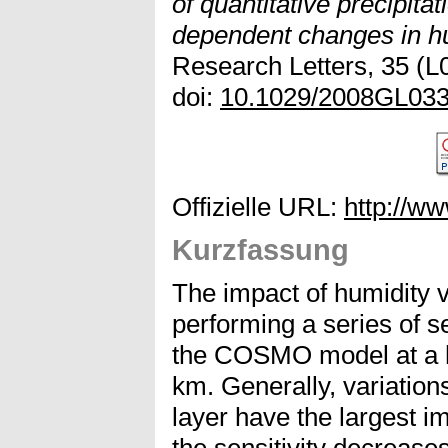
of quantitative precipitat
dependent changes in hu
Research Letters, 35 (L0
doi:
10.1029/2008GL03
Offizielle URL:
http://ww
Kurzfassung
The impact of humidity v
performing a series of s
the COSMO model at a h
km. Generally, variation
layer have the largest im
the sensitivity decreases