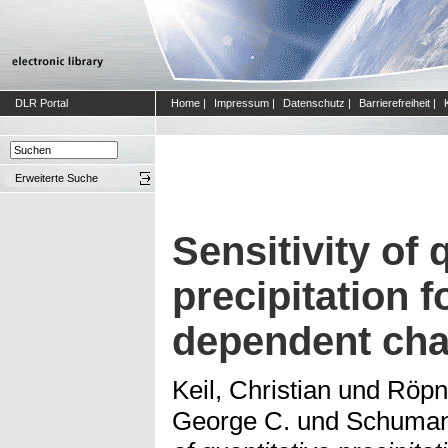
DLR Portal
Home
|
Impressum
|
Datenschutz
|
Barrierefreiheit
|
Erweiterte Suche
Sensitivity of 
precipitation f
dependent cha
Keil, Christian
und
Röpn
George C.
und
Schumann