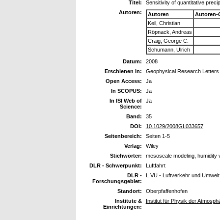
Titel:
Sensitivity of quantitative prec
Autoren:
Autoren
Autoren-
Keil, Christian
Röpnack, Andreas
Craig, George C.
Schumann, Ulrich
Datum:
2008
Erschienen in:
Geophysical Research Letters
Open Access:
Ja
In SCOPUS:
Ja
In ISI Web of
Ja
Science:
Band:
35
DOI:
10.1029/2008GL033657
Seitenbereich:
Seiten 1-5
Verlag:
Wiley
Stichwörter:
mesoscale modeling, humidity 
DLR - Schwerpunkt:
Luftfahrt
DLR -
L VU - Luftverkehr und Umwelt
Forschungsgebiet:
Standort:
Oberpfaffenhofen
Institute &
Institut für Physik der Atmos
Einrichtungen: