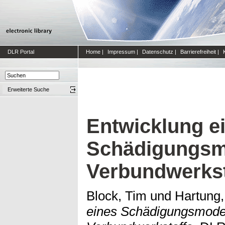
DLR Portal
Home
|
Impressum
|
Datenschutz
|
Barrierefreiheit
|
Erweiterte Suche
Entwicklung e
Schädigungsmod
Verbundwerkst
Block, Tim
und
Hartung,
eines Schädigungsmodell