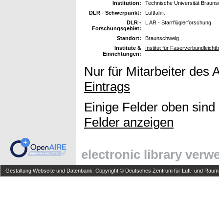
Institution:
Technische Universität Braun
DLR - Schwerpunkt:
Luftfahrt
DLR -
L AR - Starrflüglerforschung
Forschungsgebiet:
Standort:
Braunschweig
Institute &
Institut für Faserverbundleich
Einrichtungen:
Nur für Mitarbeiter des 
Eintrags
Einige Felder oben sind
Felder anzeigen
electronic library ver
Gestaltung Webseite und Datenbank: Copyright © Deutsches Zentrum für Luft- und Raumfa