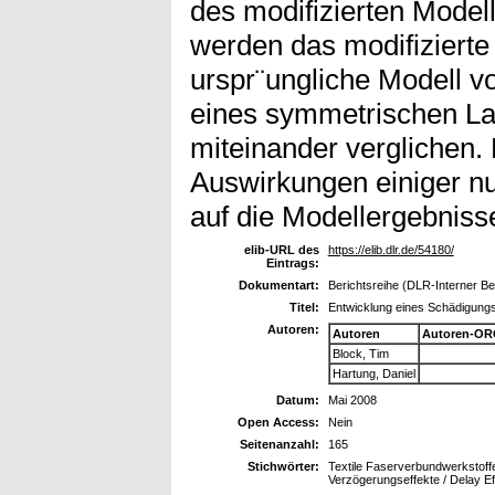
des modifizierten Model
werden das modifizierte
urspr¨ungliche Modell v
eines symmetrischen La
miteinander verglichen.
Auswirkungen einiger n
auf die Modellergebniss
elib-URL des
https://elib.dlr.de/54180/
Eintrags:
Dokumentart:
Berichtsreihe (DLR-Interner Ber
Titel:
Entwicklung eines Schädigungsm
Autoren:
Autoren
Autoren-OR
Block, Tim
Hartung, Daniel
Datum:
Mai 2008
Open Access:
Nein
Seitenanzahl:
165
Stichwörter:
Textile Faserverbundwerkstof
Verzögerungseffekte / Delay E