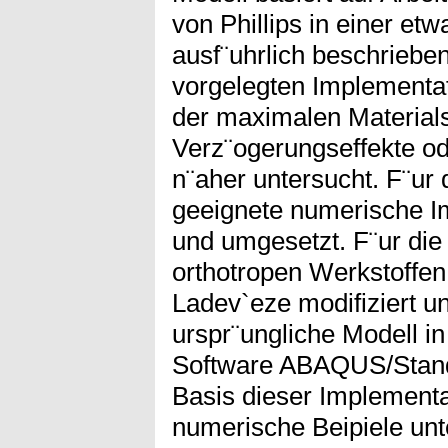
von Phillips in einer et
ausf¨uhrlich beschrieben
vorgelegten Implementat
der maximalen Materials
Verz¨ogerungseffekte od
n¨aher untersucht. F¨ur 
geeignete numerische I
und umgesetzt. F¨ur di
orthotropen Werkstoffen
Ladev`eze modifiziert u
urspr¨ungliche Modell in
Software ABAQUS/Standa
Basis dieser Implementa
numerische Beipiele unt