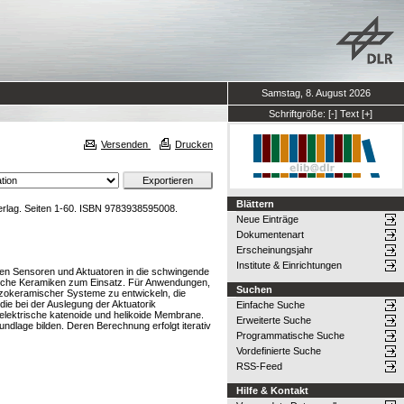
Samstag, 8. August 2026
Schriftgröße:
[-]
Text
[+]
Versenden
Drucken
Blättern
erlag. Seiten 1-60. ISBN 9783938595008.
Neue Einträge
Dokumentenart
Erscheinungsjahr
Institute & Einrichtungen
den Sensoren und Aktuatoren in die schwingende
ktrische Keramiken zum Einsatz. Für Anwendungen,
Suchen
iezokeramischer Systeme zu entwickeln, die
die bei der Auslegung der Aktuatorik
Einfache Suche
elektrische katenoide und helikoide Membrane.
Erweiterte Suche
ndlage bilden. Deren Berechnung erfolgt iterativ
Programmatische Suche
Vordefinierte Suche
RSS-Feed
Hilfe & Kontakt