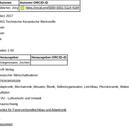
Autoren
Autoren-ORCID-iD
https://orcid.org/0000-0001-5114-4184
Melcher, Jörg
ärz 2017
KG Technische Keramische Werkstoffe
ein
ein
a
eiten 1-60
Herausgeber
Herausgeber-ORCID-iD
Kriegesmann, Jochen
vB-Verlag
eutscher Wirtschaftsdienst
783938595008
daptronik, Mechatronik, Aktuator, Bionik, Selbstorganisation, Leichtbau, Piezokeramik, Wa
uftfahrt
 VU - Luftverkehr und Umwelt
raunschweig
nstitut für Faserverbundleichtbau und Adaptronik
s
 anzeigen