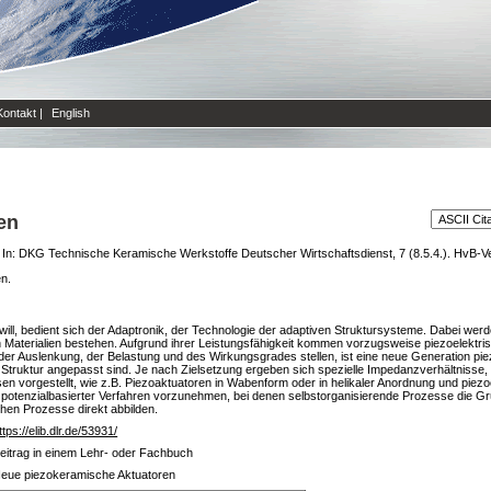
Kontakt
|
English
en
In: DKG Technische Keramische Werkstoffe Deutscher Wirtschaftsdienst, 7 (8.5.4.). HvB-V
en.
l, bedient sich der Adaptronik, der Technologie der adaptiven Struktursysteme. Dabei wer
rbaren Materialien bestehen. Aufgrund ihrer Leistungsfähigkeit kommen vorzugsweise piezoele
h der Auslenkung, der Belastung und des Wirkungsgrades stellen, ist eine neue Generation p
 Struktur angepasst sind. Je nach Zielsetzung ergeben sich spezielle Impedanzverhältnisse, 
 vorgestellt, wie z.B. Piezoaktuatoren in Wabenform oder in helikaler Anordnung und piezo
fe potenzialbasierter Verfahren vorzunehmen, bei denen selbstorganisierende Prozesse die Gru
chen Prozesse direkt abbilden.
ttps://elib.dlr.de/53931/
eitrag in einem Lehr- oder Fachbuch
eue piezokeramische Aktuatoren