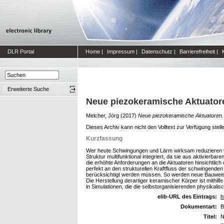
DLR Portal
Home
|
Impressum
|
Datenschutz
|
Barrierefreiheit
|
Erweiterte Suche
Neue piezokeramische Aktuator
Melcher, Jörg
(2017)
Neue piezokeramische Aktuatoren.
Dieses Archiv kann nicht den Volltext zur Verfügung stell
Kurzfassung
Wer heute Schwingungen und Lärm wirksam reduzieren wil
Struktur multifunktional integriert, da sie aus aktivie
die erhöhte Anforderungen an die Aktuatoren hinsichtlic
perfekt an den strukturellen Kraftfluss der schwingenden
berücksichtigt werden müssen. So werden neue Bauweisen
Die Herstellung derartiger keramischer Körper ist mithil
in Simulationen, die die selbstorganisierenden physikalis
elib-URL des Eintrags:
h
Dokumentart:
B
Titel:
N