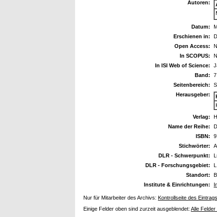
Autoren:
Datum:
M
Erschienen in:
D
Open Access:
N
In SCOPUS:
N
In ISI Web of Science:
J
Band:
7
Seitenbereich:
S
Herausgeber:
Verlag:
H
Name der Reihe:
D
ISBN:
9
Stichwörter:
A
DLR - Schwerpunkt:
L
DLR - Forschungsgebiet:
L
Standort:
B
Institute & Einrichtungen:
I
Nur für Mitarbeiter des Archivs:
Kontrollseite des Eintrag
Einige Felder oben sind zurzeit ausgeblendet:
Alle Felder