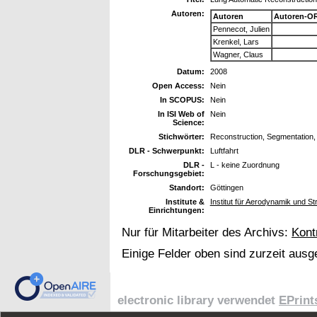
Autoren:
Autoren
Autoren-OR
Pennecot, Julien
Krenkel, Lars
Wagner, Claus
Datum:
2008
Open Access:
Nein
In SCOPUS:
Nein
In ISI Web of
Nein
Science:
Stichwörter:
Reconstruction, Segmentation,
DLR - Schwerpunkt:
Luftfahrt
DLR -
L - keine Zuordnung
Forschungsgebiet:
Standort:
Göttingen
Institute &
Institut für Aerodynamik und 
Einrichtungen:
Nur für Mitarbeiter des Archivs:
Kont
Einige Felder oben sind zurzeit ausg
electronic library verwendet
EPrint