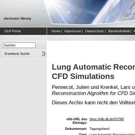
DLR Portal
Home
|
Impressum
|
Datenschutz
|
Barrierefreiheit
|
Erweiterte Suche
Lung Automatic Recons
CFD Simulations
Pennecot, Julien
und
Krenkel, Lars
u
Reconstruction Algroithm for CFD Si
Dieses Archiv kann nicht den Volltext
elib-URL des
https://elib.dlr.de/53799/
Eintrags:
Dokumentart:
Tagungsband
Titel:
Lung Automatic Reconstruction