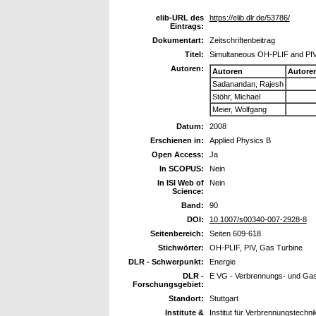
elib-URL des
https://elib.dlr.de/53786/
Eintrags:
Dokumentart:
Zeitschriftenbeitrag
Titel:
Simultaneous OH-PLIF and PIV
Autoren:
Autoren
Autore
Sadanandan, Rajesh
Stöhr, Michael
Meier, Wolfgang
Datum:
2008
Erschienen in:
Applied Physics B
Open Access:
Ja
In SCOPUS:
Nein
In ISI Web of
Nein
Science:
Band:
90
DOI:
10.1007/s00340-007-2928-8
Seitenbereich:
Seiten 609-618
Stichwörter:
OH-PLIF, PIV, Gas Turbine
DLR - Schwerpunkt:
Energie
DLR -
E VG - Verbrennungs- und Gas
Forschungsgebiet:
Standort:
Stuttgart
Institute &
Institut für Verbrennungstechn