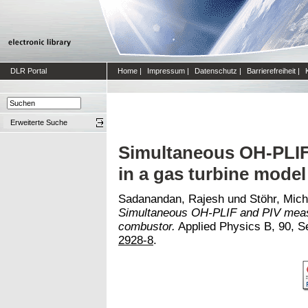
DLR Portal
Home
|
Impressum
|
Datenschutz
|
Barrierefreiheit
|
Erweiterte Suche
Simultaneous OH-PLI
in a gas turbine mode
Sadanandan, Rajesh
und
Stöhr, Mich
Simultaneous OH-PLIF and PIV meas
combustor.
Applied Physics B, 90, S
2928-8
.