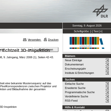
Sonntag, 9. August 2026
Schriftgröße:
[-]
Text
[+]
Versenden
Drucken
r Echtzeit 3D-Inspektion
Blättern
, 9. Jahrgang, März 2008 (1), Seiten 42-43.
Neue Einträge
Dokumentenart
Erscheinungsjahr
Institute & Einrichtungen
Suchen
inheit eine bekannte Mustersequenz auf das
Einfache Suche
 Pixel­Korrespondenzen zwischen Projektor und
Erweiterte Suche
jektion und Bildaufnahme der gesamten
Programmatische Suche
Vordefinierte Suche
RSS-Feed
 3D-Inspektion
Hilfe & Kontakt