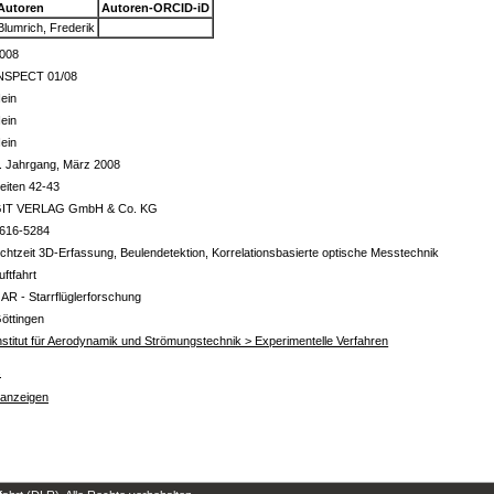
Autoren
Autoren-ORCID-iD
Blumrich, Frederik
008
NSPECT 01/08
ein
ein
ein
. Jahrgang, März 2008
eiten 42-43
IT VERLAG GmbH & Co. KG
616-5284
chtzeit 3D-Erfassung, Beulendetektion, Korrelationsbasierte optische Messtechnik
uftfahrt
 AR - Starrflüglerforschung
öttingen
nstitut für Aerodynamik und Strömungstechnik > Experimentelle Verfahren
s
 anzeigen