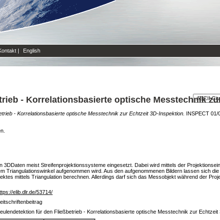
Kontakt
|
English
trieb - Korrelationsbasierte optische Messtechnik zu
etrieb - Korrelationsbasierte optische Messtechnik zur Echtzeit 3D-Inspektion.
INSPECT 01/08
en.
 3D­Daten meist Streifenprojektionssysteme eingesetzt. Dabei wird mittels der Projektionse
nem Triangulationswinkel aufgenommen wird. Aus den aufgenommenen Bildern lassen sich die
ktes mittels Triangulation berechnen. Allerdings darf sich das Messobjekt während der Pro
ttps://elib.dlr.de/53714/
eitschriftenbeitrag
eulendetektion für den Fließbetrieb - Korrelationsbasierte optische Messtechnik zur Echtzeit