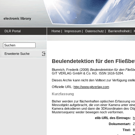
DLR Portal
Home
|
Impressum
|
Datenschutz
|
Barrierefreiheit
|
Erweiterte Suche
Beulendetektion für den Fließbe
Blumrich, Frederik
(2008)
Beulendetektion für den Fließb
GIT VERLAG GmbH & Co. KG. ISSN 1616-5284.
Dieses Archiv kann nicht den Volltext zur Verfügung stell
Offizielle URL:
http://www.gitverlag.com
Kurzfassung
Bisher werden zur flächenhaften optischen Erfassung von
Messobjekt aufgebracht, die von einer Kamera unter ei
Kamera dekodieren und dann die 3D­Koordinaten des Obje
Mustersequenz weder bewegen noch verformen.
elib-URL des Eintrags:
h
Dokumentart:
Z
Titel:
B