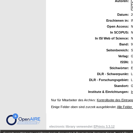
Autoren:
Datum:
2
Erschienen in:
I
Open Access:
N
In SCOPUS:
N
In ISI Web of Science:
N
Band:
9
Seitenbereich:
S
Verlag:
G
ISSN:
1
Stichwörter:
E
DLR - Schwerpunkt:
L
DLR - Forschungsgebiet:
L
Standort:
G
Institute & Einrichtungen:
I
Nur für Mitarbeiter des Archivs:
Kontrollseite des Eintrag
Einige Felder oben sind zurzeit ausgeblendet:
Alle Felder
electronic library verwendet
EPrints 3.3.12