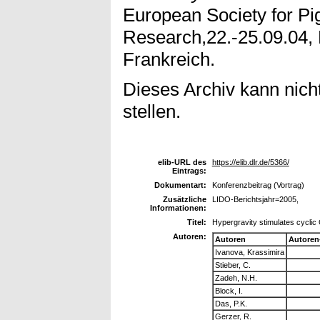
European Society for Pi
Research,22.-25.09.04, P
Frankreich.
Dieses Archiv kann nicht
stellen.
elib-URL des
https://elib.dlr.de/5366/
Eintrags:
Dokumentart:
Konferenzbeitrag (Vortrag)
Zusätzliche
LIDO-Berichtsjahr=2005,
Informationen:
Titel:
Hypergravity stimulates cyclic 
Autoren:
Autoren
Autoren
Ivanova, Krassimira
Stieber, C.
Zadeh, N.H.
Block, I.
Das, P.K.
Gerzer, R.