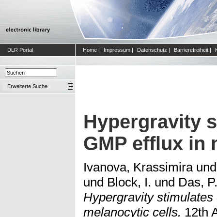
DLR Portal
Home
|
Impressum
|
Datenschutz
|
Barrierefreiheit
|
Erweiterte Suche
Hypergravity s
GMP efflux in 
Ivanova, Krassimira
un
und
Block, I.
und
Das, P
Hypergravity stimulates 
melanocytic cells.
12th A