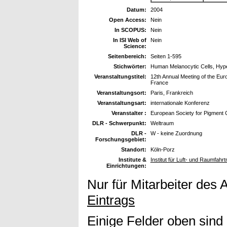
Datum:
2004
Open Access:
Nein
In SCOPUS:
Nein
In ISI Web of
Nein
Science:
Seitenbereich:
Seiten 1-595
Stichwörter:
Human Melanocytic Cells, Hype
Veranstaltungstitel:
12th Annual Meeting of the Eur
France
Veranstaltungsort:
Paris, Frankreich
Veranstaltungsart:
internationale Konferenz
Veranstalter :
European Society for Pigment 
DLR - Schwerpunkt:
Weltraum
DLR -
W - keine Zuordnung
Forschungsgebiet:
Standort:
Köln-Porz
Institute &
Institut für Luft- und Raumfahr
Einrichtungen:
Nur für Mitarbeiter des 
Eintrags
Einige Felder oben sind