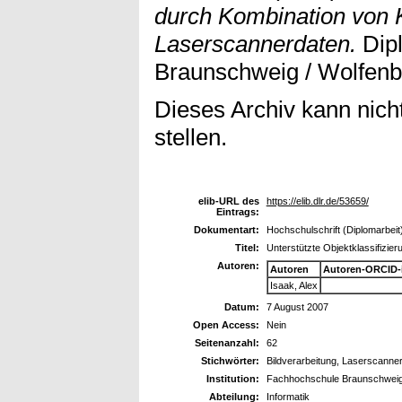
durch Kombination von
Laserscannerdaten.
Dipl
Braunschweig / Wolfenbü
Dieses Archiv kann nicht
stellen.
elib-URL des
https://elib.dlr.de/53659/
Eintrags:
Dokumentart:
Hochschulschrift (Diplomarbeit
Titel:
Unterstützte Objektklassifizi
Autoren:
Autoren
Autoren-ORCID-
Isaak, Alex
Datum:
7 August 2007
Open Access:
Nein
Seitenanzahl:
62
Stichwörter:
Bildverarbeitung, Laserscanner
Institution:
Fachhochschule Braunschweig 
Abteilung:
Informatik