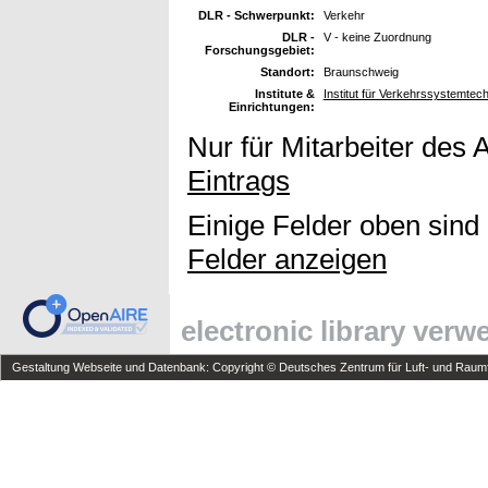
DLR - Schwerpunkt:
Verkehr
DLR -
V - keine Zuordnung
Forschungsgebiet:
Standort:
Braunschweig
Institute &
Institut für Verkehrssystemtec
Einrichtungen:
Nur für Mitarbeiter des 
Eintrags
Einige Felder oben sind
Felder anzeigen
electronic library ver
Gestaltung Webseite und Datenbank: Copyright © Deutsches Zentrum für Luft- und Raumfa