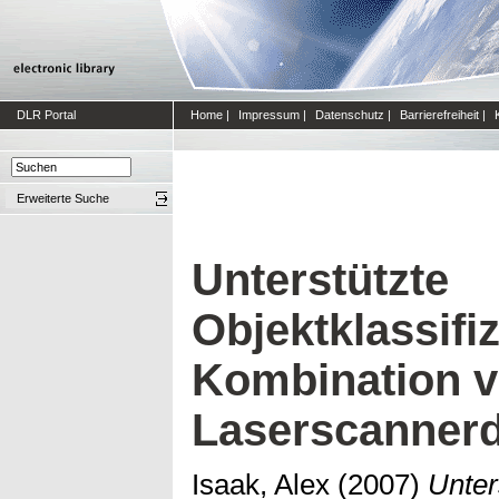
DLR Portal
Home
|
Impressum
|
Datenschutz
|
Barrierefreiheit
|
Erweiterte Suche
Unterstützte
Objektklassifi
Kombination 
Laserscanner
Isaak, Alex
(2007)
Unter