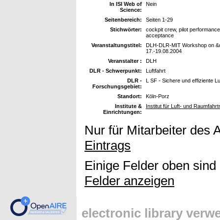
In ISI Web of
Nein
Science:
Seitenbereich:
Seiten 1-29
Stichwörter:
cockpit crew, pilot performanc
acceptance
Veranstaltungstitel:
DLH-DLR-MIT Workshop on &qu
17.-19.08.2004
Veranstalter :
DLH
DLR - Schwerpunkt:
Luftfahrt
DLR -
L SF - Sichere und effiziente L
Forschungsgebiet:
Standort:
Köln-Porz
Institute &
Institut für Luft- und Raumfahr
Einrichtungen:
Nur für Mitarbeiter des 
Eintrags
Einige Felder oben sind
Felder anzeigen
electronic library ver