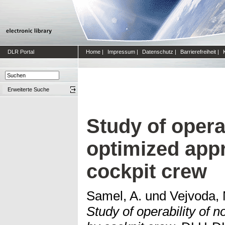
DLR Portal
Home
|
Impressum
|
Datenschutz
|
Barrierefreiheit
|
Erweiterte Suche
Study of operab
optimized app
cockpit crew
Samel, A.
und
Vejvoda, 
Study of operability of 