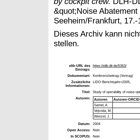
by cockpit crew.
DLH-DL
&quot;Noise Abatement 
Seeheim/Frankfurt, 17.-
Dieses Archiv kann nicht
stellen.
elib-URL des
https://elib.dlr.de/5363/
Eintrags:
Dokumentart:
Konferenzbeitrag (Vortrag)
Zusätzliche
LIDO-Berichtsjahr=2005,
Informationen:
Titel:
Study of operability of noise-
Autoren:
Autoren
Autoren-ORCID
Samel, A.
Vejvoda, M.
Wenzel, J.
Datum:
2004
Open Access:
Nein
In SCOPUS:
Nein