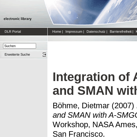
DLR Portal
Home
|
Impressum
|
Datenschutz
|
Barrierefreiheit
|
Erweiterte Suche
Integration o
and SMAN wi
Böhme, Dietmar
(2007)
and SMAN with A-SMG
Workshop, NASA Ames, 
San Francisco.