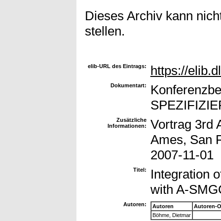
Dieses Archiv kann nicht
stellen.
elib-URL des Eintrags:
https://elib.
Dokumentart:
Konferenzbe
SPEZIFIZIE
Zusätzliche
Vortrag 3rd
Informationen:
Ames, San F
2007-11-01
Titel:
Integratio
with A-SM
Autoren:
Autoren
Autoren-O
Böhme, Dietmar