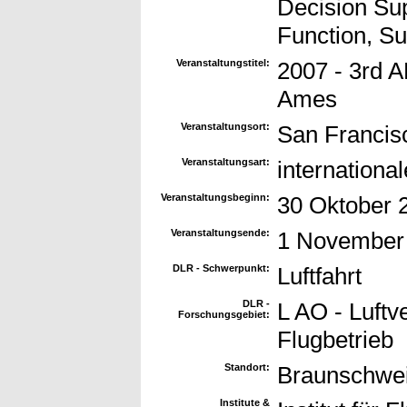
Decision Sup
Function, Su
Veranstaltungstitel:
2007 - 3rd 
Ames
Veranstaltungsort:
San Francis
Veranstaltungsart:
internationa
Veranstaltungsbeginn:
30 Oktober 
Veranstaltungsende:
1 November
DLR - Schwerpunkt:
Luftfahrt
DLR -
L AO - Luft
Forschungsgebiet:
Flugbetrieb
Standort:
Braunschwe
Institute &