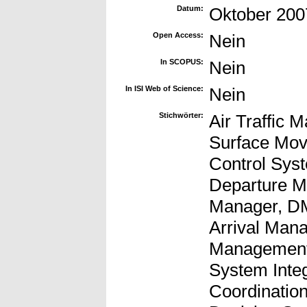
Datum:
Oktober 200
Open Access:
Nein
In SCOPUS:
Nein
In ISI Web of Science:
Nein
Stichwörter:
Air Traffic
Surface Mo
Control Sy
Departure M
Manager, DM
Arrival Man
Management
System Inte
Coordinatio