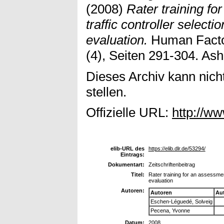
(2008)
Rater training fo
traffic controller selec
evaluation.
Human Factor
(4), Seiten 291-304. As
Dieses Archiv kann nicht
stellen.
Offizielle URL:
http://w
elib-URL des
https://elib.dlr.de/53294/
Eintrags:
Dokumentart:
Zeitschriftenbeitrag
Titel:
Rater training for an assessment
evaluation
Autoren:
Autoren
Au
Eschen-Léguedé, Solveig
Pecena, Yvonne
Datum:
2008