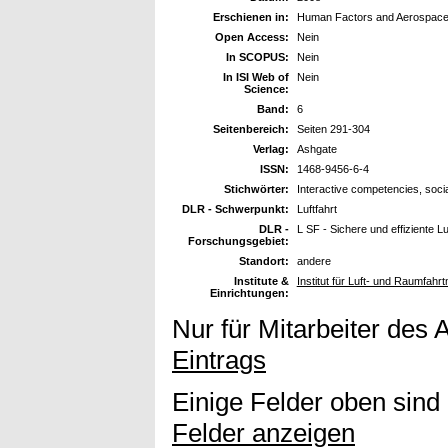
Erschienen in:
Human Factors and Aerospace
Open Access:
Nein
In SCOPUS:
Nein
In ISI Web of
Nein
Science:
Band:
6
Seitenbereich:
Seiten 291-304
Verlag:
Ashgate
ISSN:
1468-9456-6-4
Stichwörter:
Interactive competencies, social
DLR - Schwerpunkt:
Luftfahrt
DLR -
L SF - Sichere und effiziente L
Forschungsgebiet:
Standort:
andere
Institute &
Institut für Luft- und Raumfah
Einrichtungen:
Nur für Mitarbeiter des 
Eintrags
Einige Felder oben sind
Felder anzeigen