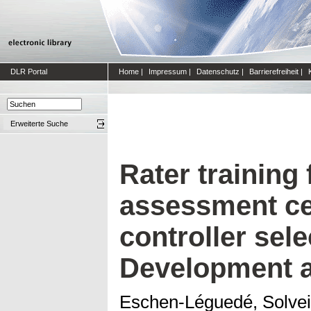
DLR Portal
Home
|
Impressum
|
Datenschutz
|
Barrierefreiheit
|
Erweiterte Suche
Rater training 
assessment cent
controller sele
Development a
Eschen-Léguedé, Solve