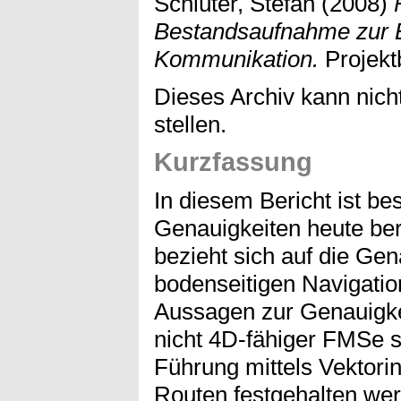
Schlüter, Stefan
(2008)
Bestandsaufnahme zur 
Kommunikation.
Projektb
Dieses Archiv kann nicht
stellen.
Kurzfassung
In diesem Bericht ist be
Genauigkeiten heute ber
bezieht sich auf die Gen
bodenseitigen Navigati
Aussagen zur Genauigke
nicht 4D-fähiger FMSe s
Führung mittels Vektori
Routen festgehalten wer