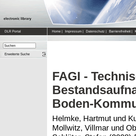
DLR Portal
Home
|
Impressum
|
Datenschutz
|
Barrierefreiheit
|
Erweiterte Suche
FAGI - Techni
Bestandsaufn
Boden-Kommun
Helmke, Hartmut
und
Ku
Mollwitz, Villmar
und
Ob