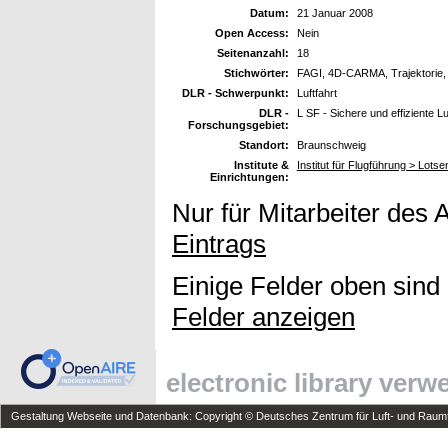
Datum:
21 Januar 2008
Open Access:
Nein
Seitenanzahl:
18
Stichwörter:
FAGI, 4D-CARMA, Trajektorie
DLR - Schwerpunkt:
Luftfahrt
DLR -
L SF - Sichere und effiziente L
Forschungsgebiet:
Standort:
Braunschweig
Institute &
Institut für Flugführung > Lots
Einrichtungen:
Nur für Mitarbeiter des 
Eintrags
Einige Felder oben sind
Felder anzeigen
electronic library ver
Gestaltung Webseite und Datenbank: Copyright © Deutsches Zentrum für Luft- und Raumfa