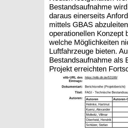
Bestandsaufnahme wird 
daraus einerseits Anford
mittels GBAS abzuleiten
operationellen Konzept 
welche Möglichkeiten ni
Luftfahrzeuge bieten. A
Bestandsaufnahme als 
Projekt erreichten Fortsc
elib-URL des
https://elib.dlr.de/53188/
Eintrags:
Dokumentart:
Berichtsreihe (Projektbericht)
Titel:
FAGI - Technische Bestandsa
Autoren:
Autoren
Autoren-
Helmke, Hartmut
Kuenz, Alexander
Mollwitz, Villmar
Oberheid, Hendrik
Schlüter, Stefan