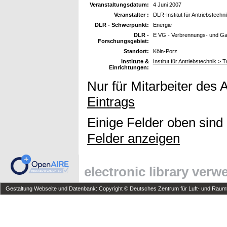
Veranstaltungsdatum:
4 Juni 2007
Veranstalter :
DLR-Institut für Antriebstechni
DLR - Schwerpunkt:
Energie
DLR -
E VG - Verbrennungs- und Ga
Forschungsgebiet:
Standort:
Köln-Porz
Institute &
Institut für Antriebstechnik >
Einrichtungen:
Nur für Mitarbeiter des 
Eintrags
Einige Felder oben sind
Felder anzeigen
electronic library ver
Gestaltung Webseite und Datenbank: Copyright © Deutsches Zentrum für Luft- und Raumfa