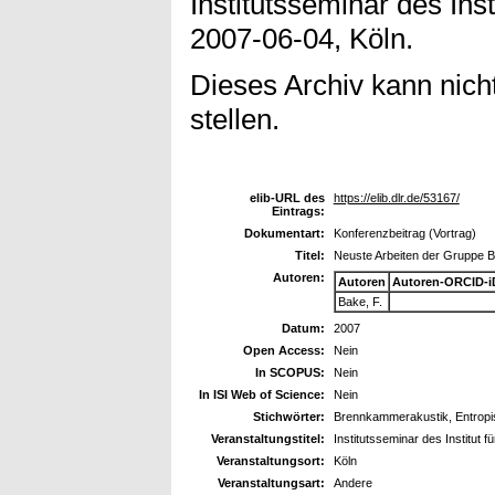
Institutsseminar des Inst
2007-06-04, Köln.
Dieses Archiv kann nicht
stellen.
elib-URL des
https://elib.dlr.de/53167/
Eintrags:
Dokumentart:
Konferenzbeitrag (Vortrag)
Titel:
Neuste Arbeiten der Gruppe 
Autoren:
Autoren
Autoren-ORCID-i
Bake, F.
Datum:
2007
Open Access:
Nein
In SCOPUS:
Nein
In ISI Web of Science:
Nein
Stichwörter:
Brennkammerakustik, Entropis
Veranstaltungstitel:
Institutsseminar des Institut f
Veranstaltungsort:
Köln
Veranstaltungsart:
Andere