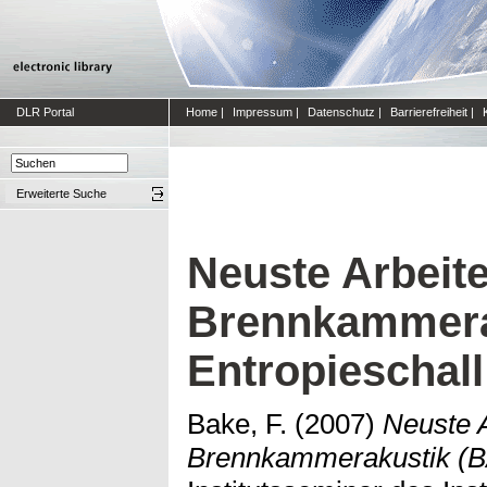
DLR Portal
Home
|
Impressum
|
Datenschutz
|
Barrierefreiheit
|
Erweiterte Suche
Neuste Arbeit
Brennkammera
Entropieschall
Bake, F.
(2007)
Neuste 
Brennkammerakustik (BA