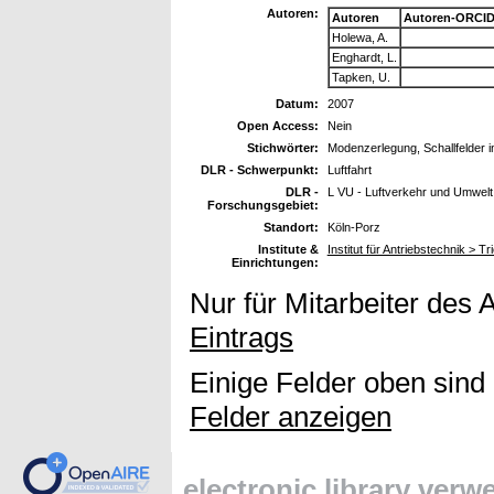
Autoren:
Autoren
Autoren-ORCID
Holewa, A.
Enghardt, L.
Tapken, U.
Datum:
2007
Open Access:
Nein
Stichwörter:
Modenzerlegung, Schallfelder 
DLR - Schwerpunkt:
Luftfahrt
DLR -
L VU - Luftverkehr und Umwelt
Forschungsgebiet:
Standort:
Köln-Porz
Institute &
Institut für Antriebstechnik > 
Einrichtungen:
Nur für Mitarbeiter des 
Eintrags
Einige Felder oben sind
Felder anzeigen
electronic library ver