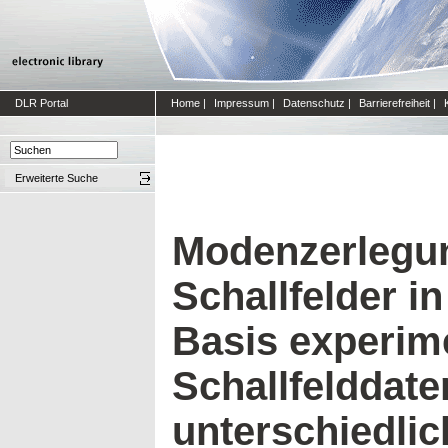
DLR Portal
Home
|
Impressum
|
Datenschutz
|
Barrierefreiheit
|
Erweiterte Suche
Modenzerlegun
Schallfelder i
Basis experime
Schallfelddate
unterschiedli