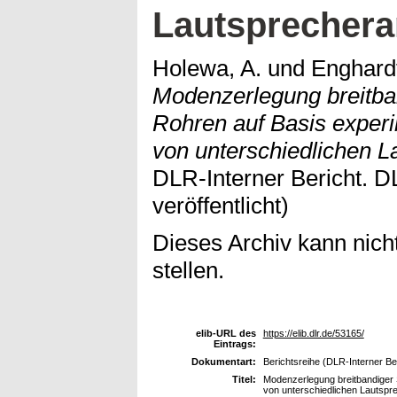
Lautsprecher
Holewa, A.
und
Enghardt
Modenzerlegung breitban
Rohren auf Basis experi
von unterschiedlichen 
DLR-Interner Bericht. D
veröffentlicht)
Dieses Archiv kann nicht
stellen.
elib-URL des
https://elib.dlr.de/53165/
Eintrags:
Dokumentart:
Berichtsreihe (DLR-Interner Be
Titel:
Modenzerlegung breitbandiger S
von unterschiedlichen Lautsp