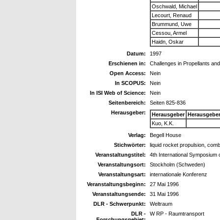
Oschwald, Michael
Lecourt, Renaud
Brummund, Uwe
Cessou, Armel
Haidn, Oskar
Datum:
1997
Erschienen in:
Challenges in Propellants an
Open Access:
Nein
In SCOPUS:
Nein
In ISI Web of Science:
Nein
Seitenbereich:
Seiten 825-836
Herausgeber:
Herausgeber
Herausgebe
Kuo, K.K.
Verlag:
Begell House
Stichwörter:
liquid rocket propulsion, com
Veranstaltungstitel:
4th International Symposium 
Veranstaltungsort:
Stockholm (Schweden)
Veranstaltungsart:
internationale Konferenz
Veranstaltungsbeginn:
27 Mai 1996
Veranstaltungsende:
31 Mai 1996
DLR - Schwerpunkt:
Weltraum
DLR -
W RP - Raumtransport
Forschungsgebiet: