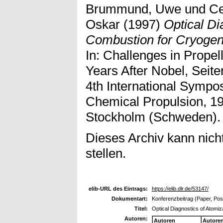
Brummund, Uwe
und
Ce
Oskar
(1997)
Optical Di
Combustion for Cryogeni
In: Challenges in Prope
Years After Nobel, Seit
4th International Sympo
Chemical Propulsion, 19
Stockholm (Schweden).
Dieses Archiv kann nicht
stellen.
elib-URL des Eintrags:
https://elib.dlr.de/53147/
Dokumentart:
Konferenzbeitrag (Paper, Pos
Titel:
Optical Diagnostics of Atomi
Autoren:
Autoren
Autore