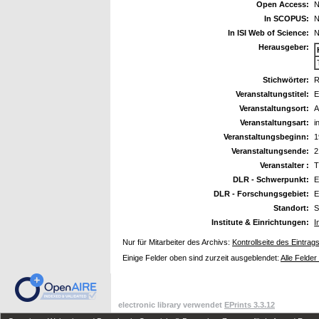
Open Access:
N
In SCOPUS:
N
In ISI Web of Science:
N
Herausgeber:
Stichwörter:
R
Veranstaltungstitel:
E
Veranstaltungsort:
A
Veranstaltungsart:
i
Veranstaltungsbeginn:
1
Veranstaltungsende:
2
Veranstalter :
T
DLR - Schwerpunkt:
E
DLR - Forschungsgebiet:
E
Standort:
S
Institute & Einrichtungen:
I
Nur für Mitarbeiter des Archivs:
Kontrollseite des Eintrag
Einige Felder oben sind zurzeit ausgeblendet:
Alle Felder
electronic library verwendet
EPrints 3.3.12