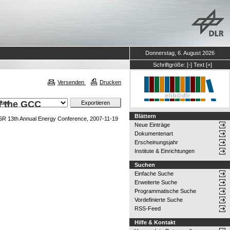
Donnerstag, 6. August 2026
Schriftgröße:
[-]
Text
[+]
Versenden
Drucken
of the GCC
Blättern
SR 13th Annual Energy Conference, 2007-11-19
Neue Einträge
Dokumentenart
Erscheinungsjahr
Institute & Einrichtungen
Suchen
Einfache Suche
Erweiterte Suche
Programmatische Suche
Vordefinierte Suche
RSS-Feed
Hilfe & Kontakt