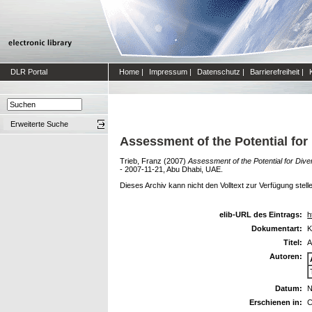
DLR Portal
Home
|
Impressum
|
Datenschutz
|
Barrierefreiheit
|
Erweiterte Suche
Assessment of the Potential for
Trieb, Franz
(2007)
Assessment of the Potential for Dive
- 2007-11-21, Abu Dhabi, UAE.
Dieses Archiv kann nicht den Volltext zur Verfügung stell
elib-URL des Eintrags:
h
Dokumentart:
K
Titel:
A
Autoren:
Datum:
N
Erschienen in:
C