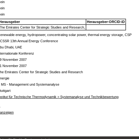
ein
ein
ein
Herausgeber
Herausgeber-ORCID-iD
The Emirates Center for Strategic Studies and Research,
enewable energy, hydropower, concentrating solar power, thermal energy storage, CSP
CSSR 13th Annual Energy Conference
bu Dhabi, UAE
nternationale Konferenz
9 November 2007
1 November 2007
he Emirates Center for Strategic Studies and Research
nergie
 MS - Management und Systemanalyse
tuttgart
nstitut für Technische Thermodynamik > Systemanalyse und Technikbewertung
s
 anzeigen