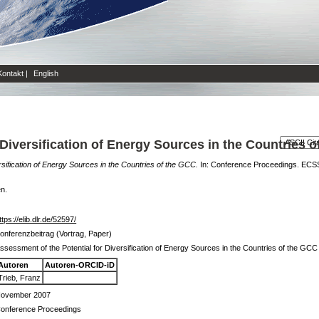
Kontakt
|
English
 Diversification of Energy Sources in the Countries 
rsification of Energy Sources in the Countries of the GCC.
In: Conference Proceedings. ECS
en.
ttps://elib.dlr.de/52597/
onferenzbeitrag (Vortrag, Paper)
ssessment of the Potential for Diversification of Energy Sources in the Countries of the GCC
Autoren
Autoren-ORCID-iD
Trieb, Franz
ovember 2007
onference Proceedings