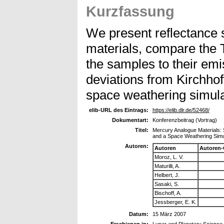
Kurzfassung
We present reflectance 
materials, compare the T
the samples to their emi
deviations from Kirchhof
space weathering simula
elib-URL des Eintrags:
https://elib.dlr.de/52468/
Dokumentart:
Konferenzbeitrag (Vortrag)
Titel:
Mercury Analogue Materials: 
and a Space Weathering Simu
Autoren:
Autoren
Autoren-
Moroz, L. V.
Maturilli, A.
Helbert, J.
Sasaki, S.
Bischoff, A.
Jessberger, E. K.
Datum:
15 März 2007
Erschienen in:
Lunar and Planetary Science