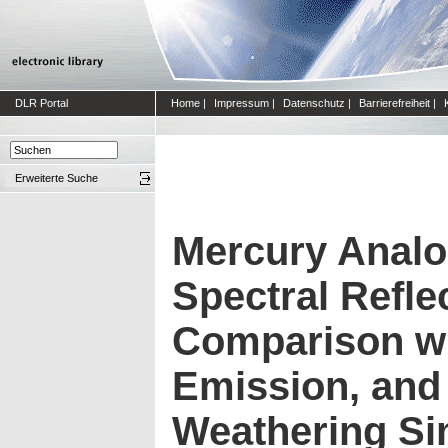
DLR Portal
Home
|
Impressum
|
Datenschutz
|
Barrierefreiheit
|
Erweiterte Suche
Mercury Analo
Spectral Reflec
Comparison wi
Emission, and
Weathering Si