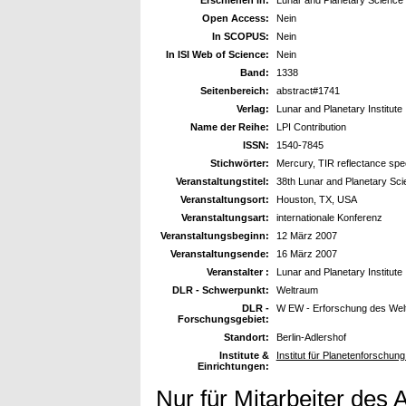
Open Access:
Nein
In SCOPUS:
Nein
In ISI Web of Science:
Nein
Band:
1338
Seitenbereich:
abstract#1741
Verlag:
Lunar and Planetary Institute
Name der Reihe:
LPI Contribution
ISSN:
1540-7845
Stichwörter:
Mercury, TIR reflectance spe
Veranstaltungstitel:
38th Lunar and Planetary Sc
Veranstaltungsort:
Houston, TX, USA
Veranstaltungsart:
internationale Konferenz
Veranstaltungsbeginn:
12 März 2007
Veranstaltungsende:
16 März 2007
Veranstalter :
Lunar and Planetary Institute
DLR - Schwerpunkt:
Weltraum
DLR -
W EW - Erforschung des Wel
Forschungsgebiet:
Standort:
Berlin-Adlershof
Institute &
Institut für Planetenforschun
Einrichtungen:
Nur für Mitarbeiter des 