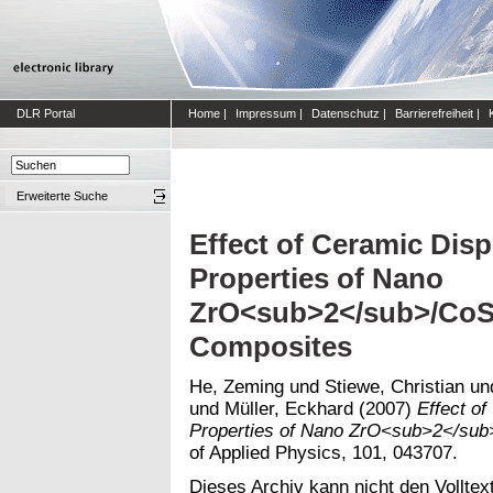
DLR Portal
Home
|
Impressum
|
Datenschutz
|
Barrierefreiheit
|
Erweiterte Suche
Effect of Ceramic Dis
Properties of Nano
ZrO<sub>2</sub>/Co
Composites
He, Zeming
und
Stiewe, Christian
un
und
Müller, Eckhard
(2007)
Effect o
Properties of Nano ZrO<sub>2</su
of Applied Physics, 101, 043707.
Dieses Archiv kann nicht den Volltext