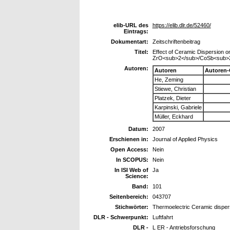
elib-URL des
https://elib.dlr.de/52460/
Eintrags:
Dokumentart:
Zeitschriftenbeitrag
Titel:
Effect of Ceramic Dispersion o
ZrO<sub>2</sub>/CoSb<sub>2
Autoren:
Autoren
Autoren-
He, Zeming
Stiewe, Christian
Platzek, Dieter
Karpinski, Gabriele
Müller, Eckhard
Datum:
2007
Erschienen in:
Journal of Applied Physics
Open Access:
Nein
In SCOPUS:
Nein
In ISI Web of
Ja
Science:
Band:
101
Seitenbereich:
043707
Stichwörter:
Thermoelectric Ceramic dispe
DLR - Schwerpunkt:
Luftfahrt
DLR -
L ER - Antriebsforschung