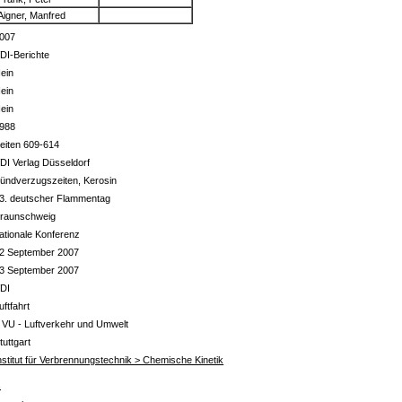
Aigner, Manfred
007
DI-Berichte
ein
ein
ein
988
eiten 609-614
DI Verlag Düsseldorf
ündverzugszeiten, Kerosin
3. deutscher Flammentag
raunschweig
ationale Konferenz
2 September 2007
3 September 2007
DI
uftfahrt
 VU - Luftverkehr und Umwelt
tuttgart
nstitut für Verbrennungstechnik > Chemische Kinetik
s