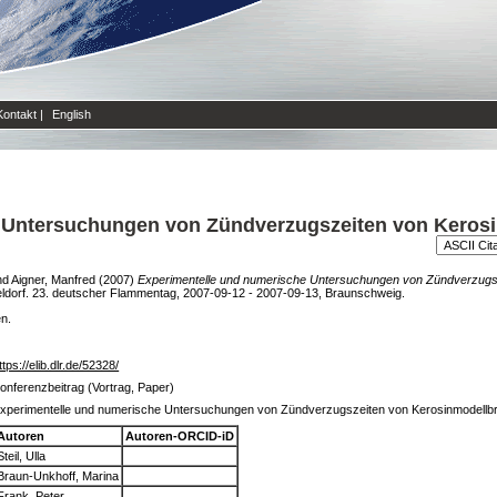
Kontakt
|
English
 Untersuchungen von Zündverzugszeiten von Kerosi
nd
Aigner, Manfred
(2007)
Experimentelle und numerische Untersuchungen von Zündverzugsze
seldorf. 23. deutscher Flammentag, 2007-09-12 - 2007-09-13, Braunschweig.
en.
ttps://elib.dlr.de/52328/
onferenzbeitrag (Vortrag, Paper)
xperimentelle und numerische Untersuchungen von Zündverzugszeiten von Kerosinmodellbr
Autoren
Autoren-ORCID-iD
Steil, Ulla
Braun-Unkhoff, Marina
Frank, Peter