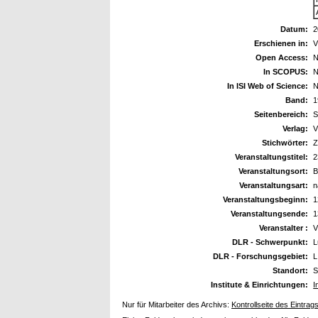
Datum:
2
Erschienen in:
V
Open Access:
N
In SCOPUS:
N
In ISI Web of Science:
N
Band:
1
Seitenbereich:
S
Verlag:
V
Stichwörter:
Z
Veranstaltungstitel:
2
Veranstaltungsort:
B
Veranstaltungsart:
n
Veranstaltungsbeginn:
1
Veranstaltungsende:
1
Veranstalter :
V
DLR - Schwerpunkt:
L
DLR - Forschungsgebiet:
L
Standort:
S
Institute & Einrichtungen:
I
Nur für Mitarbeiter des Archivs:
Kontrollseite des Eintrag