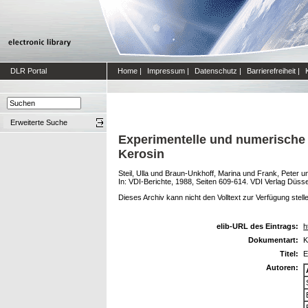
DLR Portal
Home
|
Impressum
|
Datenschutz
|
Barrierefreiheit
|
Erweiterte Suche
Experimentelle und numerische
Kerosin
Steil, Ulla
und
Braun-Unkhoff, Marina
und
Frank, Peter
u
In: VDI-Berichte, 1988, Seiten 609-614. VDI Verlag Düs
Dieses Archiv kann nicht den Volltext zur Verfügung stell
elib-URL des Eintrags:
h
Dokumentart:
K
Titel:
E
Autoren: