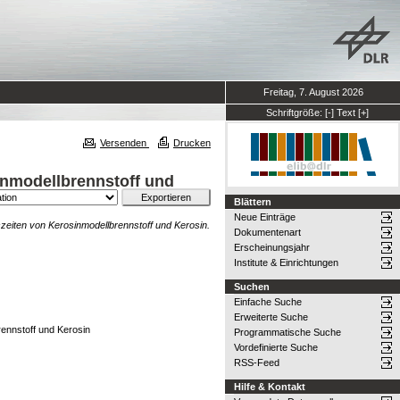
Freitag, 7. August 2026
Schriftgröße:
[-]
Text
[+]
Versenden
Drucken
nmodellbrennstoff und
Blättern
Neue Einträge
iten von Kerosinmodellbrennstoff und Kerosin.
Dokumentenart
Erscheinungsjahr
Institute & Einrichtungen
Suchen
Einfache Suche
Erweiterte Suche
ennstoff und Kerosin
Programmatische Suche
Vordefinierte Suche
RSS-Feed
Hilfe & Kontakt