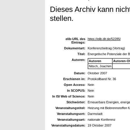
Dieses Archiv kann nicht
stellen.
elib-URL des
https://elib.dlr.de/52285/
Eintrags:
Dokumentart:
Konferenzbeitrag (Vortrag)
Titel:
Energetische Potenziale der 
Autoren:
Autoren
Autoren-O
Nitsch, Joachim
Datum:
Oktober 2007
Erschienen in:
Protokollband Nr. 36
Open Access:
Nein
In SCOPUS:
Nein
In ISI Web of Science:
Nein
Stichwörter:
Erneuerbare Energien, energe
Veranstaltungstitel:
Heizung mit Biobrennstoffen 
Veranstaltungsort:
Darmstadt
Veranstaltungsart:
nationale Konferenz
Veranstaltungsdatum:
19 Oktober 2007