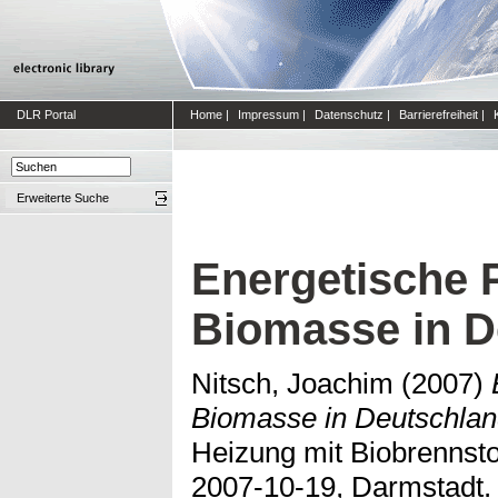
DLR Portal
Home
|
Impressum
|
Datenschutz
|
Barrierefreiheit
|
Erweiterte Suche
Energetische P
Biomasse in D
Nitsch, Joachim
(2007)
Biomasse in Deutschlan
Heizung mit Biobrennsto
2007-10-19, Darmstadt.