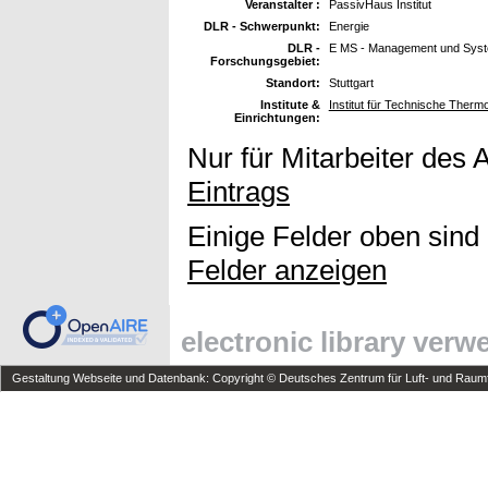
Veranstalter :
PassivHaus Institut
DLR - Schwerpunkt:
Energie
DLR -
E MS - Management und Sys
Forschungsgebiet:
Standort:
Stuttgart
Institute &
Institut für Technische The
Einrichtungen:
Nur für Mitarbeiter des 
Eintrags
Einige Felder oben sind
Felder anzeigen
electronic library ver
Gestaltung Webseite und Datenbank: Copyright © Deutsches Zentrum für Luft- und Raumfa