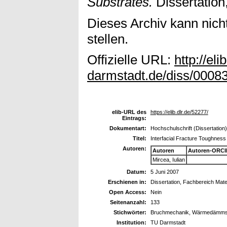
Substrates.
Dissertation
Dieses Archiv kann nicht
stellen.
Offizielle URL:
http://elib
darmstadt.de/diss/00083
elib-URL des
https://elib.dlr.de/52277/
Eintrags:
Dokumentart:
Hochschulschrift (Dissertation)
Titel:
Interfacial Fracture Toughness 
Autoren:
Autoren
Autoren-ORCI
Mircea, Iulian
Datum:
5 Juni 2007
Erschienen in:
Dissertation, Fachbereich Mat
Open Access:
Nein
Seitenanzahl:
133
Stichwörter:
Bruchmechanik, Wärmedämms
Institution:
TU Darmstadt