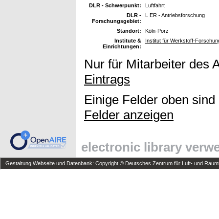
DLR - Schwerpunkt:
Luftfahrt
DLR -
L ER - Antriebsforschung
Forschungsgebiet:
Standort:
Köln-Porz
Institute &
Institut für Werkstoff-Forschun
Einrichtungen:
Nur für Mitarbeiter des 
Eintrags
Einige Felder oben sind
Felder anzeigen
electronic library ver
Gestaltung Webseite und Datenbank: Copyright © Deutsches Zentrum für Luft- und Raumfa