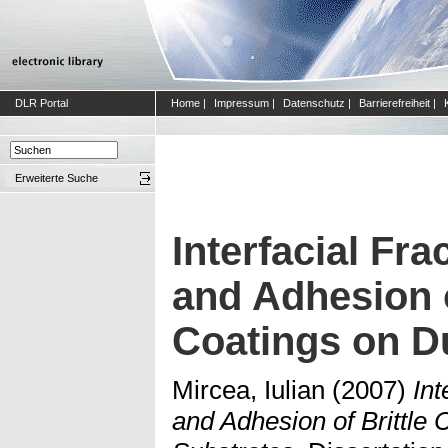
DLR Portal
Home
|
Impressum
|
Datenschutz
|
Barrierefreiheit
|
Erweiterte Suche
Interfacial Fr
and Adhesion o
Coatings on Du
Mircea, Iulian
(2007)
Int
and Adhesion of Brittle 