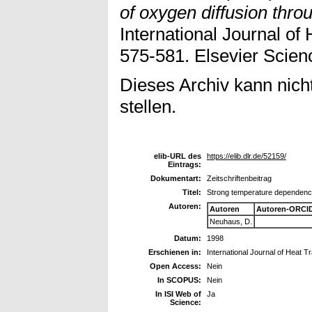
of oxygen diffusion thro
International Journal of 
575-581. Elsevier Scienc
Dieses Archiv kann nicht
stellen.
elib-URL des
https://elib.dlr.de/52159/
Eintrags:
Dokumentart:
Zeitschriftenbeitrag
Titel:
Strong temperature dependence
Autoren:
Autoren
Autoren-ORCID
Neuhaus, D.
Datum:
1998
Erschienen in:
International Journal of Heat T
Open Access:
Nein
In SCOPUS:
Nein
In ISI Web of
Ja
Science: