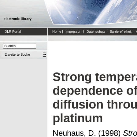
DLR Portal
Home
|
Impressum
|
Datenschutz
|
Barrierefreiheit
|
Erweiterte Suche
Strong temper
dependence o
diffusion thro
platinum
Neuhaus, D.
(1998)
Str