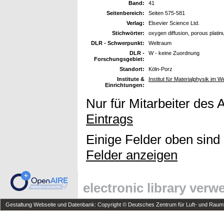
Band:
41
Seitenbereich:
Seiten 575-581
Verlag:
Elsevier Science Ltd.
Stichwörter:
oxygen diffusion, porous plati
DLR - Schwerpunkt:
Weltraum
DLR -
W - keine Zuordnung
Forschungsgebiet:
Standort:
Köln-Porz
Institute &
Institut für Materialphysik im W
Einrichtungen:
Nur für Mitarbeiter des 
Eintrags
Einige Felder oben sind
Felder anzeigen
electronic library ver
Gestaltung Webseite und Datenbank: Copyright © Deutsches Zentrum für Luft- und Raumfa