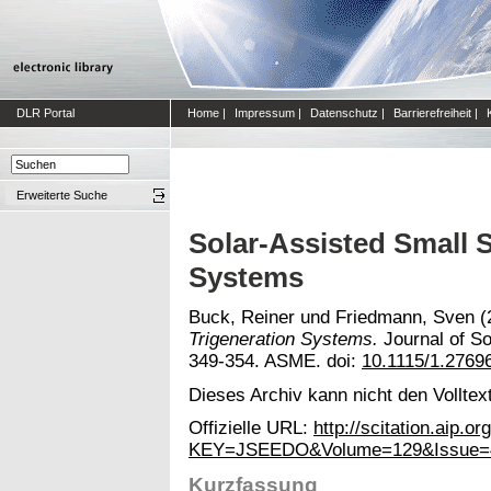
DLR Portal
Home
|
Impressum
|
Datenschutz
|
Barrierefreiheit
|
Erweiterte Suche
Solar-Assisted Small 
Systems
Buck, Reiner
und
Friedmann, Sven
(
Trigeneration Systems.
Journal of So
349-354. ASME. doi:
10.1115/1.2769
Dieses Archiv kann nicht den Volltext
Offizielle URL:
http://scitation.aip.or
KEY=JSEEDO&Volume=129&Issue=
Kurzfassung