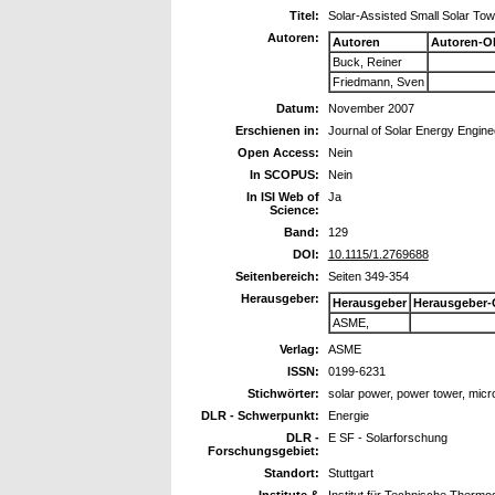
Titel:
Solar-Assisted Small Solar To
Autoren:
Autoren
Autoren-O
Buck, Reiner
Friedmann, Sven
Datum:
November 2007
Erschienen in:
Journal of Solar Energy Engine
Open Access:
Nein
In SCOPUS:
Nein
In ISI Web of
Ja
Science:
Band:
129
DOI:
10.1115/1.2769688
Seitenbereich:
Seiten 349-354
Herausgeber:
Herausgeber
Herausgeber-
ASME,
Verlag:
ASME
ISSN:
0199-6231
Stichwörter:
solar power, power tower, microt
DLR - Schwerpunkt:
Energie
DLR -
E SF - Solarforschung
Forschungsgebiet:
Standort:
Stuttgart