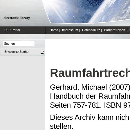
DLR Portal
Home
|
Impressum
|
Datenschutz
|
Barrierefreiheit
|
Erweiterte Suche
Raumfahrtrech
Gerhard, Michael
(2007
Handbuch der Raumfahrt
Seiten 757-781. ISBN 9
Dieses Archiv kann nicht
stellen.