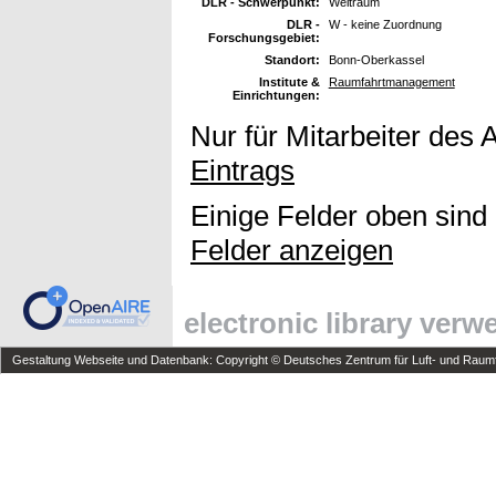
DLR - Schwerpunkt:
Weltraum
DLR -
W - keine Zuordnung
Forschungsgebiet:
Standort:
Bonn-Oberkassel
Institute &
Raumfahrtmanagement
Einrichtungen:
Nur für Mitarbeiter des 
Eintrags
Einige Felder oben sind
Felder anzeigen
electronic library ver
Gestaltung Webseite und Datenbank: Copyright © Deutsches Zentrum für Luft- und Raumfa