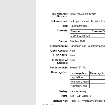
elib-URL des
https://elib.dlr.de/51919/
Eintrags:
Dokumentart:
Beitrag in einem Lehr- oder F
Titel:
Raumfahrtrecht
Autoren:
Autoren
Autoren-O
Gerhard, Michael
Datum:
Oktober 2007
Erschienen in:
Handbuch der Raumfahrttechn
Open Access:
Nein
In SCOPUS:
Nein
In ISI Web of
Nein
Science:
Seitenbereich:
Seiten 757-781
Herausgeber:
Herausgeber
Herausgebe
Ley, Wilfried
Wittmann, Klaus
Hallmann, Willi
Verlag:
Hanser Verlag
ISBN:
978-3-446-41185-2
Stichwörter:
Recht, VN-Weltraumverträge, 