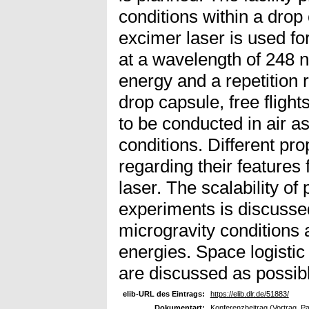
conditions within a drop
excimer laser is used f
at a wavelength of 248 
energy and a repetition 
drop capsule, free flights
to be conducted in air 
conditions. Different pr
regarding their features
laser. The scalability of
experiments is discussed
microgravity conditions
energies. Space logisti
are discussed as possibl
elib-URL des Eintrags:
https://elib.dlr.de/51883/
Dokumentart:
Konferenzbeitrag (Vortrag, P