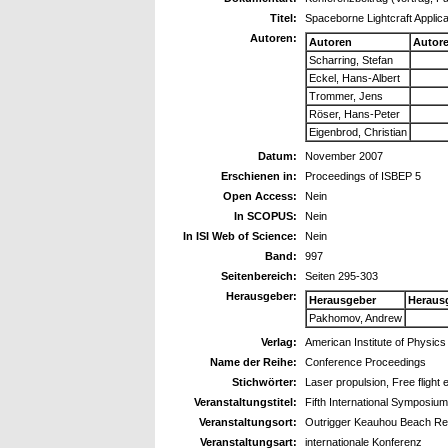
Titel:
Spaceborne Lightcraft Applic
Autoren:
Autoren
Autor
Scharring, Stefan
Eckel, Hans-Albert
Trommer, Jens
Röser, Hans-Peter
Eigenbrod, Christian
Datum:
November 2007
Erschienen in:
Proceedings of ISBEP 5
Open Access:
Nein
In SCOPUS:
Nein
In ISI Web of Science:
Nein
Band:
997
Seitenbereich:
Seiten 295-303
Herausgeber:
Herausgeber
Heraus
Pakhomov, Andrew
Verlag:
American Institute of Physics
Name der Reihe:
Conference Proceedings
Stichwörter:
Laser propulsion, Free flight 
Veranstaltungstitel:
Fifth International Symposi
Veranstaltungsort:
Outrigger Keauhou Beach Res
Veranstaltungsart:
internationale Konferenz