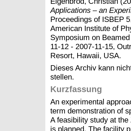
Eigenbrod, Christian
(20
Applications – an Exper
Proceedings of ISBEP 5,
American Institute of Phy
Symposium on Beamed E
11-12 - 2007-11-15, Ou
Resort, Hawaii, USA.
Dieses Archiv kann nicht
stellen.
Kurzfassung
An experimental approac
term demonstration of s
A feasibility study at 
is planned. The facility 