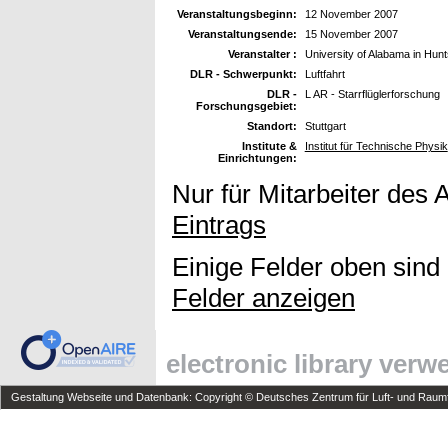
Veranstaltungsbeginn:
12 November 2007
Veranstaltungsende:
15 November 2007
Veranstalter :
University of Alabama in Hunts
DLR - Schwerpunkt:
Luftfahrt
DLR -
L AR - Starrflüglerforschung
Forschungsgebiet:
Standort:
Stuttgart
Institute &
Institut für Technische Physik
Einrichtungen:
Nur für Mitarbeiter des 
Eintrags
Einige Felder oben sind
Felder anzeigen
electronic library ver
Gestaltung Webseite und Datenbank: Copyright © Deutsches Zentrum für Luft- und Raumfa