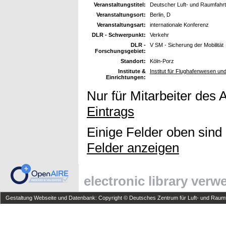
Veranstaltungstitel:
Deutscher Luft- und Raumfahr
Veranstaltungsort:
Berlin, D
Veranstaltungsart:
internationale Konferenz
DLR - Schwerpunkt:
Verkehr
DLR -
V SM - Sicherung der Mobilität
Forschungsgebiet:
Standort:
Köln-Porz
Institute &
Institut für Flughafenwesen un
Einrichtungen:
Nur für Mitarbeiter des 
Eintrags
Einige Felder oben sind
Felder anzeigen
electronic library ver
Gestaltung Webseite und Datenbank: Copyright © Deutsches Zentrum für Luft- und Raumfa