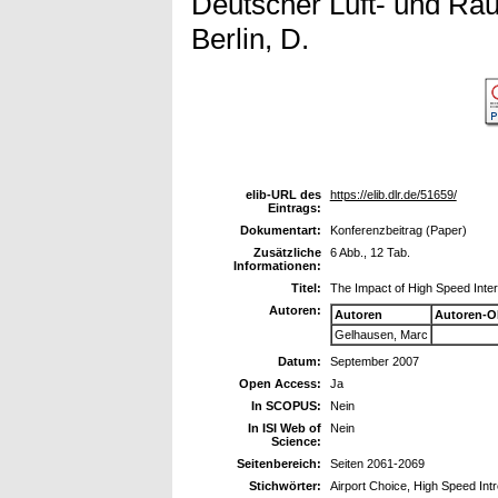
Deutscher Luft- und Ra
Berlin, D.
elib-URL des
https://elib.dlr.de/51659/
Eintrags:
Dokumentart:
Konferenzbeitrag (Paper)
Zusätzliche
6 Abb., 12 Tab.
Informationen:
Titel:
The Impact of High Speed Inter
Autoren:
Autoren
Autoren-O
Gelhausen, Marc
Datum:
September 2007
Open Access:
Ja
In SCOPUS:
Nein
In ISI Web of
Nein
Science:
Seitenbereich:
Seiten 2061-2069
Stichwörter:
Airport Choice, High Speed Int