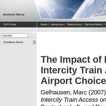
DLR Portal
Home
|
Impressum
|
Datenschutz
|
Barrierefreiheit
|
Erweiterte Suche
The Impact of
Intercity Trai
Airport Choic
Gelhausen, Marc
(2007
Intercity Train Access o