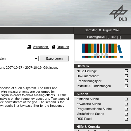
Samstag, 8. August 2026
Schriftgröße:
[-]
Text
[+]
Versenden
Drucken
Blättern
 2007-10-17 - 2007-10-19, Göttingen.
Neue Einträge
Dokumentenart
Erscheinungsjahr
Institute & Einrichtungen
esponse of such a system. The limits and
ot wire measurements are performed for
Suchen
ignal in order to avoid aliasing effects. But the
IV analysis on the frequency spectrum. Two types of
Einfache Suche
ance downstream of the grid. The second is the
Erweiterte Suche
 results in a low pass filter for the frequency
Programmatische Suche
Vordefinierte Suche
RSS-Feed
Hilfe & Kontakt