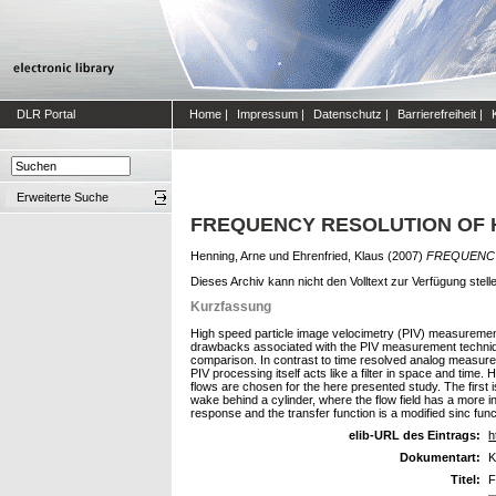
DLR Portal
Home
|
Impressum
|
Datenschutz
|
Barrierefreiheit
|
Erweiterte Suche
FREQUENCY RESOLUTION OF H
Henning, Arne
und
Ehrenfried, Klaus
(2007)
FREQUENCY
Dieses Archiv kann nicht den Volltext zur Verfügung stell
Kurzfassung
High speed particle image velocimetry (PIV) measurement
drawbacks associated with the PIV measurement technique
comparison. In contrast to time resolved analog measuremen
PIV processing itself acts like a filter in space and time
flows are chosen for the here presented study. The first 
wake behind a cylinder, where the flow field has a more i
response and the transfer function is a modified sinc func
elib-URL des Eintrags:
h
Dokumentart:
K
Titel:
F