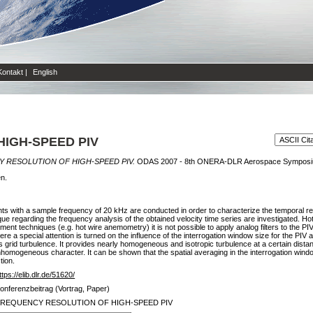
Kontakt
|
English
IGH-SPEED PIV
 RESOLUTION OF HIGH-SPEED PIV.
ODAS 2007 - 8th ONERA-DLR Aerospace Symposium,
en.
s with a sample frequency of 20 kHz are conducted in order to characterize the temporal r
 regarding the frequency analysis of the obtained velocity time series are investigated. H
t techniques (e.g. hot wire anemometry) it is not possible to apply analog filters to the PIV s
. Here a special attention is turned on the influence of the interrogation window size for the P
is grid turbulence. It provides nearly homogeneous and isotropic turbulence at a certain dist
nhomogeneous character. It can be shown that the spatial averaging in the interrogation window
tion.
ttps://elib.dlr.de/51620/
onferenzbeitrag (Vortrag, Paper)
REQUENCY RESOLUTION OF HIGH-SPEED PIV