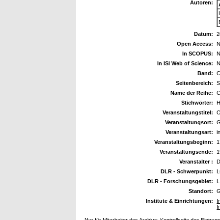
Autoren:
Datum:
2
Open Access:
N
In SCOPUS:
N
In ISI Web of Science:
N
Band:
Seitenbereich:
S
Name der Reihe:
C
Stichwörter:
H
Veranstaltungstitel:
O
Veranstaltungsort:
G
Veranstaltungsart:
i
Veranstaltungsbeginn:
1
Veranstaltungsende:
1
Veranstalter :
DLR - Schwerpunkt:
L
DLR - Forschungsgebiet:
L
Standort:
G
Institute & Einrichtungen:
I
I