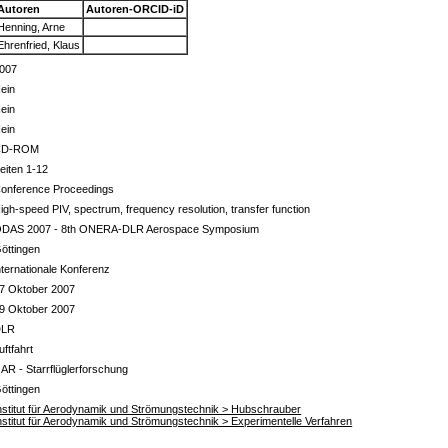
Autoren
Autoren-ORCID-iD
Henning, Arne
Ehrenfried, Klaus
007
ein
ein
ein
CD-ROM
eiten 1-12
onference Proceedings
igh-speed PIV, spectrum, frequency resolution, transfer function
DAS 2007 - 8th ONERA-DLR Aerospace Symposium
öttingen
nternationale Konferenz
7 Oktober 2007
9 Oktober 2007
DLR
uftfahrt
 AR - Starrflüglerforschung
öttingen
nstitut für Aerodynamik und Strömungstechnik > Hubschrauber
nstitut für Aerodynamik und Strömungstechnik > Experimentelle Verfahren