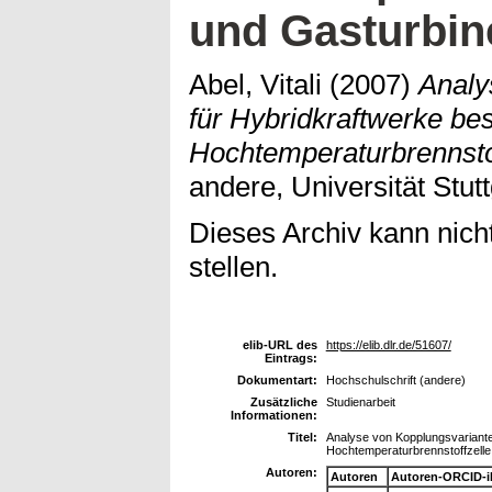
und Gasturbin
Abel, Vitali
(2007)
Analy
für Hybridkraftwerke be
Hochtemperaturbrennstof
andere, Universität Stutt
Dieses Archiv kann nicht
stellen.
elib-URL des
https://elib.dlr.de/51607/
Eintrags:
Dokumentart:
Hochschulschrift (andere)
Zusätzliche
Studienarbeit
Informationen:
Titel:
Analyse von Kopplungsvariante
Hochtemperaturbrennstoffzelle
Autoren:
Autoren
Autoren-ORCID-i