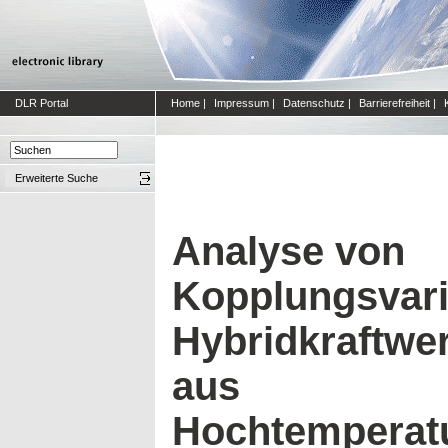
DLR Portal
Home
|
Impressum
|
Datenschutz
|
Barrierefreiheit
|
Erweiterte Suche
Analyse von
Kopplungsvari
Hybridkraftwe
aus
Hochtemperatu