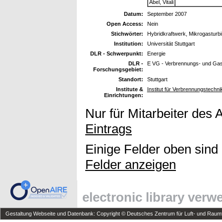
Abel, Vitali
Datum:
September 2007
Open Access:
Nein
Stichwörter:
Hybridkraftwerk, Mikrogasturbi
Institution:
Universität Stuttgart
DLR - Schwerpunkt:
Energie
DLR -
E VG - Verbrennungs- und Gas
Forschungsgebiet:
Standort:
Stuttgart
Institute &
Institut für Verbrennungstech
Einrichtungen:
Nur für Mitarbeiter des 
Eintrags
Einige Felder oben sind
Felder anzeigen
electronic library ver
Gestaltung Webseite und Datenbank: Copyright © Deutsches Zentrum für Luft- und Raumfa