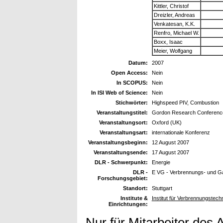
Kittler, Christof
Dreizler, Andreas
Venkatesan, K.K.
Renfro, Michael W.
Boxx, Isaac
Meier, Wolfgang
Datum:
2007
Open Access:
Nein
In SCOPUS:
Nein
In ISI Web of Science:
Nein
Stichwörter:
Highspeed PIV, Combustion
Veranstaltungstitel:
Gordon Research Conference
Veranstaltungsort:
Oxford (UK)
Veranstaltungsart:
internationale Konferenz
Veranstaltungsbeginn:
12 August 2007
Veranstaltungsende:
17 August 2007
DLR - Schwerpunkt:
Energie
DLR -
E VG - Verbrennungs- und Ga
Forschungsgebiet:
Standort:
Stuttgart
Institute &
Institut für Verbrennungstec
Einrichtungen:
Nur für Mitarbeiter des 