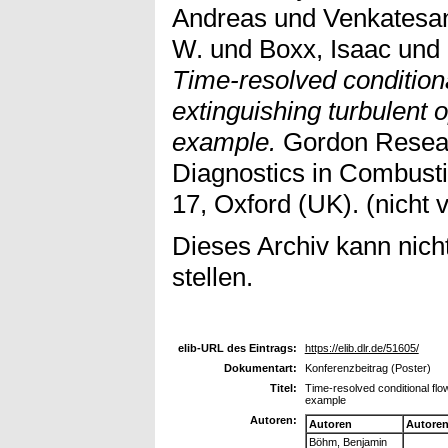
Andreas
und
Venkatesan
W.
und
Boxx, Isaac
und
Time-resolved conditional
extinguishing turbulent 
example.
Gordon Resear
Diagnostics in Combusti
17, Oxford (UK). (nicht v
Dieses Archiv kann nicht
stellen.
elib-URL des Eintrags:
https://elib.dlr.de/51605/
Dokumentart:
Konferenzbeitrag (Poster)
Titel:
Time-resolved conditional flow
example
Autoren:
Autoren
Autore
Böhm, Benjamin