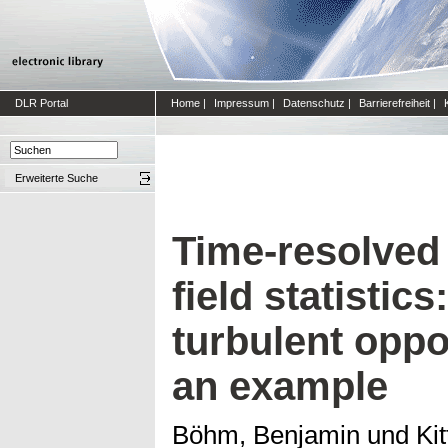
DLR Portal
Home
|
Impressum
|
Datenschutz
|
Barrierefreiheit
|
Erweiterte Suche
Time-resolved 
field statistic
turbulent oppo
an example
Böhm, Benjamin
und
Kit