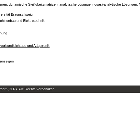
uren, dynamische Steifigkeitsmatrizen, analytische Lösungen, quasi-analytische Lösungen,
ersität Braunschweig
schinenbau und Elektrotechnik
dnung
erverbundleichtbau und Adaptronik
s
 anzeigen
hrt (DLR). Alle Rechte vorbehalten.