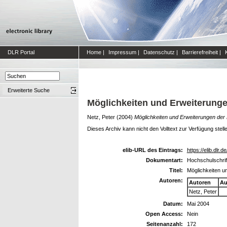
DLR Portal
Home
|
Impressum
|
Datenschutz
|
Barrierefreiheit
|
Erweiterte Suche
Möglichkeiten und Erweiterunge
Netz, Peter
(2004)
Möglichkeiten und Erweiterungen der 
Dieses Archiv kann nicht den Volltext zur Verfügung stell
elib-URL des Eintrags:
https://elib.dlr.d
Dokumentart:
Hochschulschrift
Titel:
Möglichkeiten u
Autoren:
Autoren
Au
Netz, Peter
Datum:
Mai 2004
Open Access:
Nein
Seitenanzahl:
172