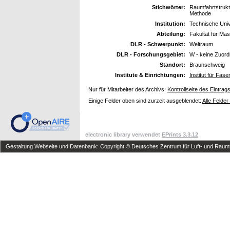
Stichwörter:
Raumfahrtstrukt
Methode
Institution:
Technische Univ
Abteilung:
Fakultät für Ma
DLR - Schwerpunkt:
Weltraum
DLR - Forschungsgebiet:
W - keine Zuor
Standort:
Braunschweig
Institute & Einrichtungen:
Institut für Fas
Nur für Mitarbeiter des Archivs:
Kontrollseite des Eintrag
Einige Felder oben sind zurzeit ausgeblendet:
Alle Felder
electronic library verwendet
EPrints 3.3.12
Gestaltung Webseite und Datenbank: Copyright © Deutsches Zentrum für Luft- und Raumfa