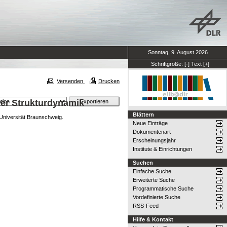
Sonntag, 9. August 2026
Schriftgröße:
[-]
Text
[+]
Versenden
Drucken
der Strukturdynamik
Blättern
Universität Braunschweig.
Neue Einträge
Dokumentenart
Erscheinungsjahr
Institute & Einrichtungen
Suchen
Einfache Suche
Erweiterte Suche
Programmatische Suche
Vordefinierte Suche
RSS-Feed
Hilfe & Kontakt