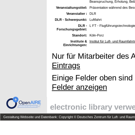
Beanspruchung, Erholung, Belä
Veranstaltungstitel:
Präsentation während des Bes
Veranstalter :
DLR
DLR - Schwerpunkt:
Luftfahrt
DLR -
L FT - Flugführungstechnologi
Forschungsgebiet:
Standort:
Köln-Porz
Institute &
Institut für Luft- und Raumfahr
Einrichtungen:
Nur für Mitarbeiter des 
Eintrags
Einige Felder oben sind
Felder anzeigen
electronic library ver
Gestaltung Webseite und Datenbank: Copyright © Deutsches Zentrum für Luft- und Raumfa