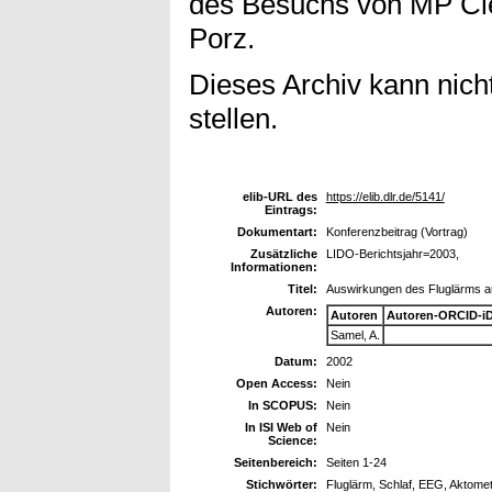
des Besuchs von MP Cle
Porz.
Dieses Archiv kann nicht
stellen.
elib-URL des
https://elib.dlr.de/5141/
Eintrags:
Dokumentart:
Konferenzbeitrag (Vortrag)
Zusätzliche
LIDO-Berichtsjahr=2003,
Informationen:
Titel:
Auswirkungen des Fluglärms a
Autoren:
Autoren
Autoren-ORCID-i
Samel, A.
Datum:
2002
Open Access:
Nein
In SCOPUS:
Nein
In ISI Web of
Nein
Science:
Seitenbereich:
Seiten 1-24
Stichwörter:
Fluglärm, Schlaf, EEG, Aktomete