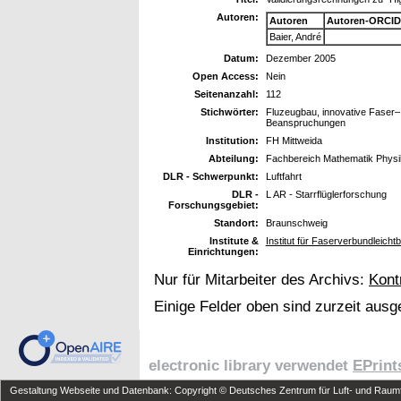
Autoren:
Autoren
Autoren-ORCID
Baier, André
Datum:
Dezember 2005
Open Access:
Nein
Seitenanzahl:
112
Stichwörter:
Fluzeugbau, innovative Faser–
Beanspruchungen
Institution:
FH Mittweida
Abteilung:
Fachbereich Mathematik Physik
DLR - Schwerpunkt:
Luftfahrt
DLR -
L AR - Starrflüglerforschung
Forschungsgebiet:
Standort:
Braunschweig
Institute &
Institut für Faserverbundleich
Einrichtungen:
Nur für Mitarbeiter des Archivs:
Kont
Einige Felder oben sind zurzeit ausg
electronic library verwendet
EPrint
Gestaltung Webseite und Datenbank: Copyright © Deutsches Zentrum für Luft- und Raumfa