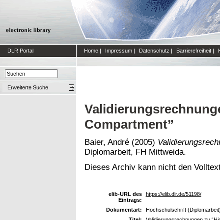
DLR Portal
Home
|
Impressum
|
Datenschutz
|
Barrierefreiheit
|
Erweiterte Suche
Validierungsrechnung
Compartment”
Baier, André
(2005)
Validierungsrec
Diplomarbeit, FH Mittweida.
Dieses Archiv kann nicht den Volltext
elib-URL des
https://elib.dlr.de/51198/
Eintrags:
Dokumentart:
Hochschulschrift (Diplomarbeit
Titel:
Validierungsrechnungen zu “Hi