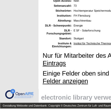
Open Access:
Nein
Seitenanzahl:
73
Stichwörter:
Hochtemperatur Speichermodu
Institution:
FH Flensburg
Abteilung:
Maschinenbau
DLR - Schwerpunkt:
Energie
DLR -
E SF - Solarforschung
Forschungsgebiet:
Standort:
Stuttgart
Institute &
Institut für Technische Therm
Einrichtungen:
Nur für Mitarbeiter des 
Eintrags
Einige Felder oben sind
Felder anzeigen
electronic library ver
Gestaltung Webseite und Datenbank: Copyright © Deutsches Zentrum für Luft- und Raumfa