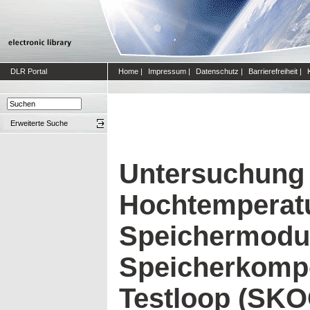
DLR Portal
Home
|
Impressum
|
Datenschutz
|
Barrierefreiheit
|
Erweiterte Suche
Untersuchung
Hochtemperat
Speichermodu
Speicherkomp
Testloop (SK