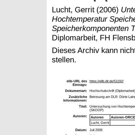
Lucht, Gerrit
(2006)
Unt
Hochtemperatur Speich
Speicherkomponenten T
Diplomarbeit, FH Flensb
Dieses Archiv kann nicht
stellen.
elib-URL des
https://elib.dlr.de/51192/
Eintrags:
Dokumentart:
Hochschulschrift (Diplomarbeit
Zusätzliche
Betreuung am DLR: Dörte Laing
Informationen:
Titel:
Untersuchung von Hochtemper
(SKOOP)
Autoren:
Autoren
Autoren-ORCID
Lucht, Gerrit
Datum:
Juli 2006