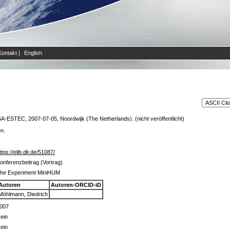
Kontakt
|
English
A-ESTEC, 2007-07-05, Noordwijk (The Netherlands). (nicht veröffentlicht)
en.
ttps://elib.dlr.de/51087/
onferenzbeitrag (Vortrag)
he Experiment MiniHUM
Autoren
Autoren-ORCID-iD
Möhlmann, Diedrich
007
ein
ein