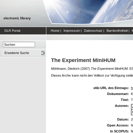
DLR Portal
Home
|
Impressum
|
Datenschutz
|
Barrierefreiheit
|
Erweiterte Suche
The Experiment MiniHUM
Möhlmann, Diedrich
(2007)
The Experiment MiniHUM.
ES
Dieses Archiv kann nicht den Volltext zur Verfügung stell
elib-URL des Eintrags:
h
Dokumentart:
K
Titel:
T
Autoren:
Datum:
2
Open Access:
N
In SCOPUS:
N