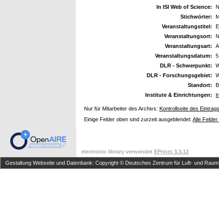
In ISI Web of Science:
N
Stichwörter:
M
Veranstaltungstitel:
E
Veranstaltungsort:
N
Veranstaltungsart:
A
Veranstaltungsdatum:
5
DLR - Schwerpunkt:
W
DLR - Forschungsgebiet:
W
Standort:
B
Institute & Einrichtungen:
I
Nur für Mitarbeiter des Archivs:
Kontrollseite des Eintrag
Einige Felder oben sind zurzeit ausgeblendet:
Alle Felder
electronic library verwendet
EPrints 3.3.12
Gestaltung Webseite und Datenbank: Copyright © Deutsches Zentrum für Luft- und Raumfa