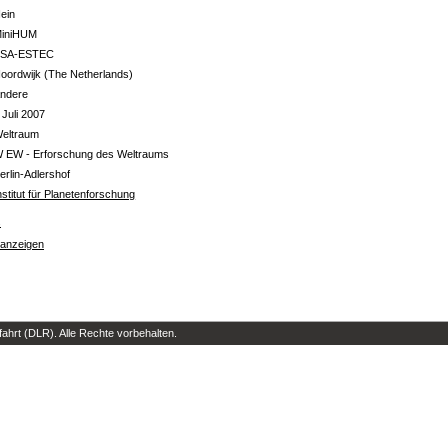
ein
iniHUM
SA-ESTEC
oordwijk (The Netherlands)
ndere
 Juli 2007
eltraum
 EW - Erforschung des Weltraums
erlin-Adlershof
nstitut für Planetenforschung
s
 anzeigen
hrt (DLR). Alle Rechte vorbehalten.