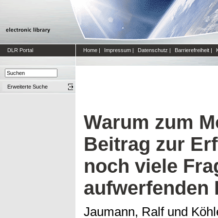
DLR Portal
Home
|
Impressum
|
Datenschutz
|
Barrierefreiheit
|
Erweiterte Suche
Warum zum M
Beitrag zur E
noch viele Fr
aufwerfenden 
Jaumann, Ralf
und
Köhle