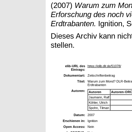
(2007)
Warum zum Mond
Erforschung des noch v
Erdtrabanten.
Ignition, S
Dieses Archiv kann nicht
stellen.
elib-URL des
https://elib.dlr.de/51078/
Eintrags:
Dokumentart:
Zeitschriftenbeitrag
Titel:
Warum zum Mond? DLR-Beitrag 
Erdtrabanten
Autoren:
Autoren
Autoren-ORC
Jaumann, Ralf
Köhler, Ulrich
Spohn, Tilman
Datum:
2007
Erschienen in:
Ignition
Open Access:
Nein