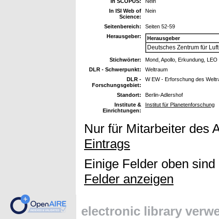
In SCOPUS:
Nein
In ISI Web of
Nein
Science:
Seitenbereich:
Seiten 52-59
Herausgeber:
Herausgeber
Deutsches Zentrum für Luft
Stichwörter:
Mond, Apollo, Erkundung, LEO
DLR - Schwerpunkt:
Weltraum
DLR -
W EW - Erforschung des Welt
Forschungsgebiet:
Standort:
Berlin-Adlershof
Institute &
Institut für Planetenforschung
Einrichtungen:
Nur für Mitarbeiter des 
Eintrags
Einige Felder oben sind
Felder anzeigen
electronic library ver