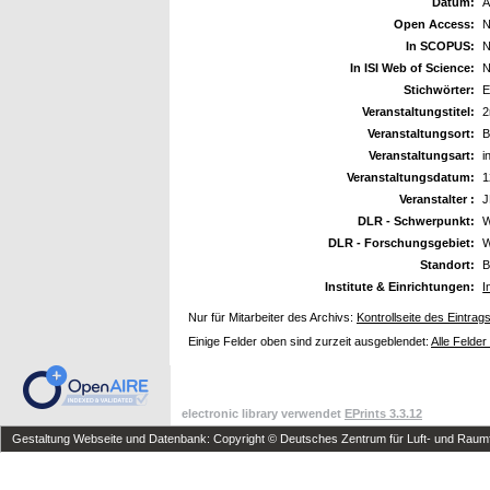
Datum:
A
Open Access:
N
In SCOPUS:
N
In ISI Web of Science:
N
Stichwörter:
E
Veranstaltungstitel:
2
Veranstaltungsort:
B
Veranstaltungsart:
i
Veranstaltungsdatum:
1
Veranstalter :
J
DLR - Schwerpunkt:
W
DLR - Forschungsgebiet:
W
Standort:
B
Institute & Einrichtungen:
I
Nur für Mitarbeiter des Archivs:
Kontrollseite des Eintrag
Einige Felder oben sind zurzeit ausgeblendet:
Alle Felder
electronic library verwendet
EPrints 3.3.12
Gestaltung Webseite und Datenbank: Copyright © Deutsches Zentrum für Luft- und Raumfa