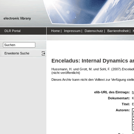
DLR Portal
Home
|
Impressum
|
Datenschutz
|
Barrierefreiheit
|
Erweiterte Suche
Enceladus: Internal Dynamics an
Hussmann, H.
und
Grott, M.
und
Sohl, F.
(2007)
Enceladu
(nicht veröffentlicht)
Dieses Archiv kann nicht den Volltext zur Verfügung stell
elib-URL des Eintrags:
h
Dokumentart:
K
Titel:
E
Autoren: