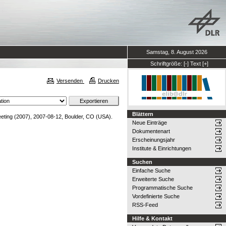
Samstag, 8. August 2026
Schriftgröße:
[-]
Text
[+]
Versenden
Drucken
Blättern
ting (2007), 2007-08-12, Boulder, CO (USA).
Neue Einträge
Dokumentenart
Erscheinungsjahr
Institute & Einrichtungen
Suchen
Einfache Suche
Erweiterte Suche
Programmatische Suche
Vordefinierte Suche
RSS-Feed
Hilfe & Kontakt