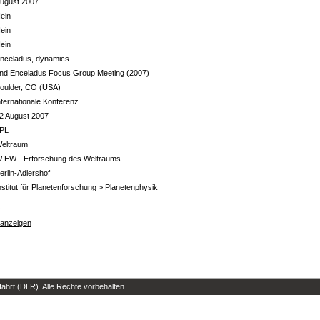
ugust 2007
ein
ein
ein
nceladus, dynamics
nd Enceladus Focus Group Meeting (2007)
oulder, CO (USA)
nternationale Konferenz
2 August 2007
PL
eltraum
 EW - Erforschung des Weltraums
erlin-Adlershof
nstitut für Planetenforschung > Planetenphysik
s
 anzeigen
hrt (DLR). Alle Rechte vorbehalten.