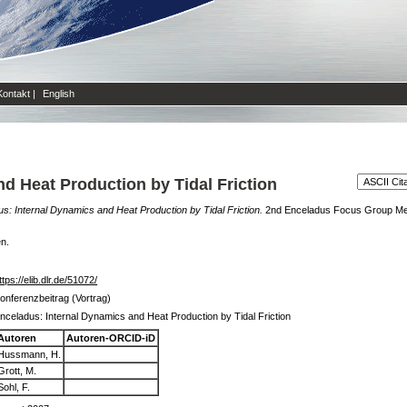
Kontakt
|
English
d Heat Production by Tidal Friction
s: Internal Dynamics and Heat Production by Tidal Friction.
2nd Enceladus Focus Group Mee
en.
ttps://elib.dlr.de/51072/
onferenzbeitrag (Vortrag)
nceladus: Internal Dynamics and Heat Production by Tidal Friction
Autoren
Autoren-ORCID-iD
Hussmann, H.
Grott, M.
Sohl, F.