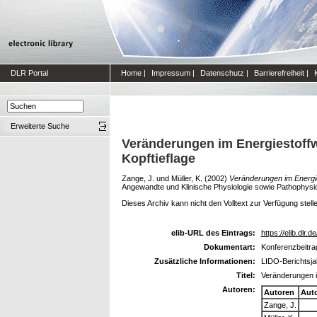
DLR Portal
Home
|
Impressum
|
Datenschutz
|
Barrierefreiheit
|
Erweiterte Suche
Veränderungen im Energiestoffw
Kopftieflage
Zange, J.
und
Müller, K.
(2002)
Veränderungen im Energie
Angewandte und Klinische Physiologie sowie Pathophysio
Dieses Archiv kann nicht den Volltext zur Verfügung stell
elib-URL des Eintrags:
https://elib.dlr.d
Dokumentart:
Konferenzbeitra
Zusätzliche Informationen:
LIDO-Berichtsja
Titel:
Veränderungen i
Autoren:
Autoren
Aut
Zange, J.