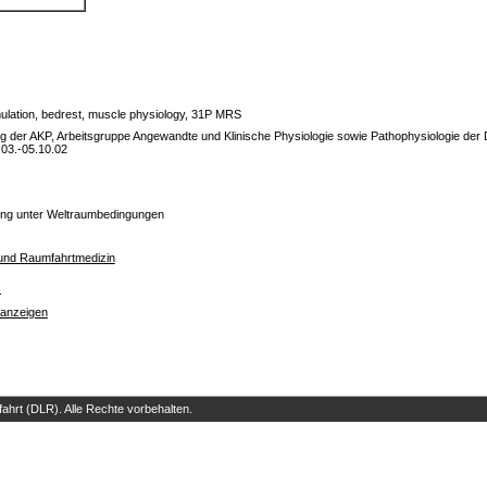
mulation, bedrest, muscle physiology, 31P MRS
g der AKP, Arbeitsgruppe Angewandte und Klinische Physiologie sowie Pathophysiologie der
03.-05.10.02
ng unter Weltraumbedingungen
t- und Raumfahrtmedizin
s
 anzeigen
hrt (DLR). Alle Rechte vorbehalten.