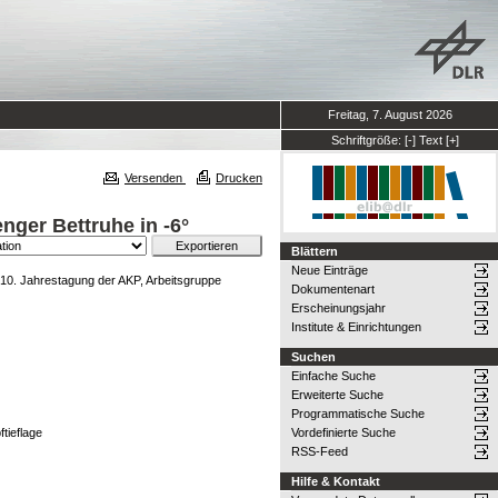
Freitag, 7. August 2026
Schriftgröße:
[-]
Text
[+]
Versenden
Drucken
ger Bettruhe in -6°
Blättern
Neue Einträge
10. Jahrestagung der AKP, Arbeitsgruppe
Dokumentenart
Erscheinungsjahr
Institute & Einrichtungen
Suchen
Einfache Suche
Erweiterte Suche
Programmatische Suche
tieflage
Vordefinierte Suche
RSS-Feed
Hilfe & Kontakt