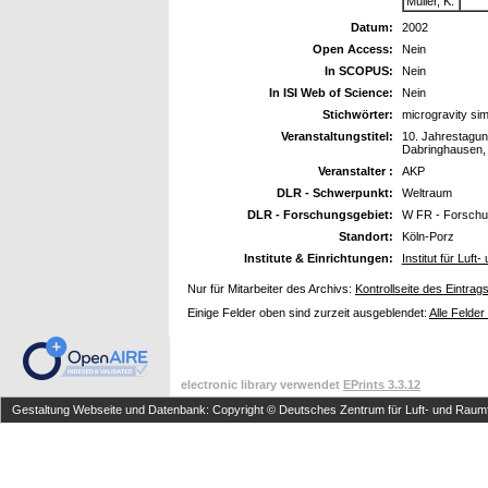
Müller, K.
Datum:
2002
Open Access:
Nein
In SCOPUS:
Nein
In ISI Web of Science:
Nein
Stichwörter:
microgravity si
Veranstaltungstitel:
10. Jahrestagun
Dabringhausen, 
Veranstalter :
AKP
DLR - Schwerpunkt:
Weltraum
DLR - Forschungsgebiet:
W FR - Forschu
Standort:
Köln-Porz
Institute & Einrichtungen:
Institut für Luf
Nur für Mitarbeiter des Archivs:
Kontrollseite des Eintrag
Einige Felder oben sind zurzeit ausgeblendet:
Alle Felder
electronic library verwendet
EPrints 3.3.12
Gestaltung Webseite und Datenbank: Copyright © Deutsches Zentrum für Luft- und Raumfa