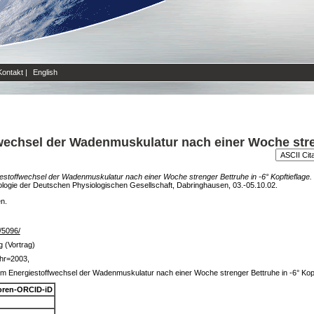
Kontakt
|
English
echsel der Wadenmuskulatur nach einer Woche stren
stoffwechsel der Wadenmuskulatur nach einer Woche strenger Bettruhe in -6° Kopftieflage.
logie der Deutschen Physiologischen Gesellschaft, Dabringhausen, 03.-05.10.02.
en.
e/5096/
g (Vortrag)
hr=2003,
m Energiestoffwechsel der Wadenmuskulatur nach einer Woche strenger Bettruhe in -6° Kopf
oren-ORCID-iD