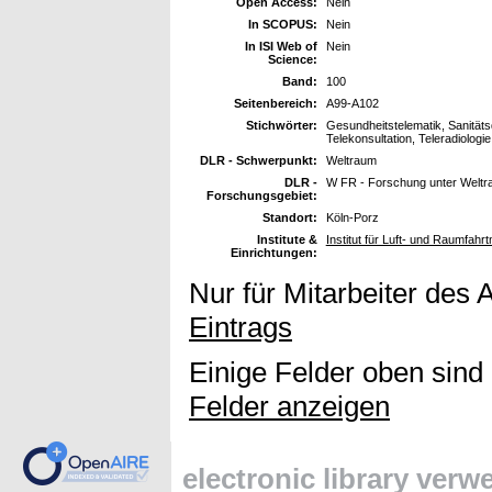
Open Access:
Nein
In SCOPUS:
Nein
In ISI Web of
Nein
Science:
Band:
100
Seitenbereich:
A99-A102
Stichwörter:
Gesundheitstelematik, Sanitäts
Telekonsultation, Teleradiologi
DLR - Schwerpunkt:
Weltraum
DLR -
W FR - Forschung unter Welt
Forschungsgebiet:
Standort:
Köln-Porz
Institute &
Institut für Luft- und Raumfahr
Einrichtungen:
Nur für Mitarbeiter des 
Eintrags
Einige Felder oben sind
Felder anzeigen
electronic library ver