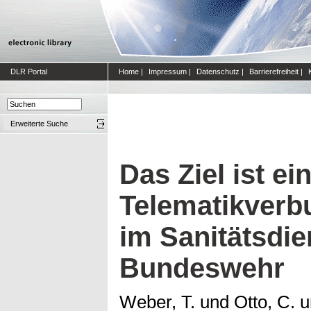
DLR Portal
Home
|
Impressum
|
Datenschutz
|
Barrierefreiheit
|
Erweiterte Suche
Das Ziel ist ei
Telematikverb
im Sanitätsdie
Bundeswehr
Weber, T.
und
Otto, C.
u