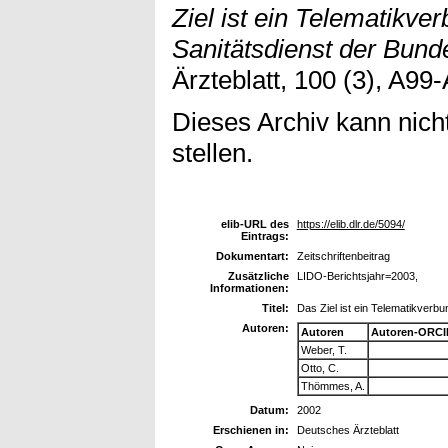
Ziel ist ein Telematikve
Sanitätsdienst der Bund
Ärzteblatt, 100 (3), A99
Dieses Archiv kann nicht
stellen.
elib-URL des
https://elib.dlr.de/5094/
Eintrags:
Dokumentart:
Zeitschriftenbeitrag
Zusätzliche
LIDO-Berichtsjahr=2003,
Informationen:
Titel:
Das Ziel ist ein Telematikverb
Autoren:
Autoren
Autoren-ORCI
Weber, T.
Otto, C.
Thömmes, A.
Datum:
2002
Erschienen in:
Deutsches Ärzteblatt