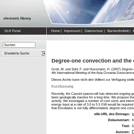
DLR Portal
Home
|
Impressum
|
Datenschutz
|
Barrierefreiheit
|
Erweiterte Suche
Degree-one convection and the 
Grott, M.
und
Sohl, F.
und
Hussmann, H.
(2007)
Degree-o
4th International Meeting of the Asia Oceania Geoscien
Dieses Archiv kann nicht den Volltext zur Verfügung stell
Kurzfassung
Recently, the Cassini spacecraft has detected ongoing geo
been geologically inactive for a long time. We propose tha
activity. We investigate a number of core sizes and inte
energy input at a rate of 3.0 to 5.5 GW would be required
that Enceladus is not fully differentiated, degree-one co
elib-URL des Eintrags:
h
Dokumentart:
K
Titel:
D
Autoren: