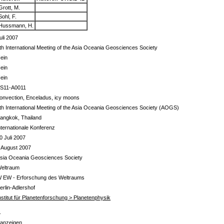
Grott, M.
Sohl, F.
Hussmann, H.
uli 2007
th International Meeting of the Asia Oceania Geosciences Society
ein
ein
ein
S11-A0011
onvection, Enceladus, icy moons
th International Meeting of the Asia Oceania Geosciences Society (AOGS)
angkok, Thailand
nternationale Konferenz
0 Juli 2007
 August 2007
sia Oceania Geosciences Society
eltraum
 EW - Erforschung des Weltraums
erlin-Adlershof
nstitut für Planetenforschung > Planetenphysik
s
 anzeigen