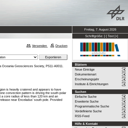
Freitag, 7. August 2026
Schriftgröße:
[-]
Text
[+]
Versenden
Drucken
Blättern
Asia Oceania Geosciences Society, PS11-A0011.
Neue Einträge
Dokumentenart
Erscheinungsjahr
Institute & Einrichtungen
egion is heavily cratered and appears to have
Suchen
one convection pattern is driving the south-polar
t a core radius of less than 120 km and an
Einfache Suche
r release near Enceladus’ south pole. Provided
Erweiterte Suche
Programmatische Suche
Vordefinierte Suche
RSS-Feed
Hilfe & Kontakt