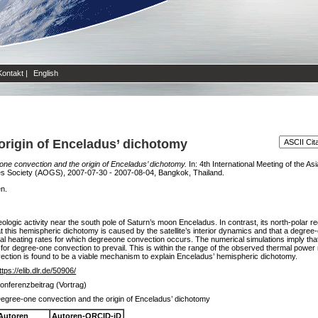
Kontakt
|
English
origin of Enceladus’ dichotomy
ne convection and the origin of Enceladus’ dichotomy.
In: 4th International Meeting of the 
ces Society (AOGS), 2007-07-30 - 2007-08-04, Bangkok, Thailand.
en.
logic activity near the south pole of Saturn’s moon Enceladus. In contrast, its north-polar r
t this hemispheric dichotomy is caused by the satellite’s interior dynamics and that a degree-
rnal heating rates for which degreeone convection occurs. The numerical simulations imply tha
 for degree-one convection to prevail. This is within the range of the observed thermal powe
nvection is found to be a viable mechanism to explain Enceladus’ hemispheric dichotomy.
ttps://elib.dlr.de/50906/
onferenzbeitrag (Vortrag)
egree-one convection and the origin of Enceladus’ dichotomy
Autoren
Autoren-ORCID-iD