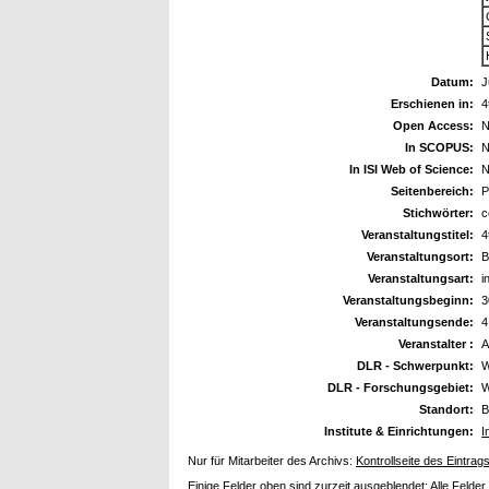
Datum:
J
Erschienen in:
4
Open Access:
N
In SCOPUS:
N
In ISI Web of Science:
N
Seitenbereich:
P
Stichwörter:
c
Veranstaltungstitel:
4
Veranstaltungsort:
B
Veranstaltungsart:
i
Veranstaltungsbeginn:
3
Veranstaltungsende:
4
Veranstalter :
A
DLR - Schwerpunkt:
W
DLR - Forschungsgebiet:
W
Standort:
B
Institute & Einrichtungen:
I
Nur für Mitarbeiter des Archivs:
Kontrollseite des Eintrag
Einige Felder oben sind zurzeit ausgeblendet:
Alle Felder