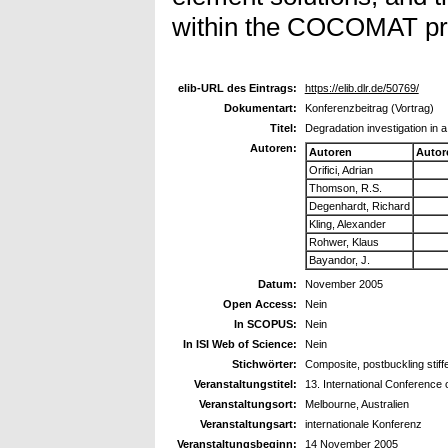
within the COCOMAT pro
elib-URL des Eintrags:
https://elib.dlr.de/50769/
Dokumentart:
Konferenzbeitrag (Vortrag)
Titel:
Degradation investigation in 
Autoren:
Autoren
Autor
Orifici, Adrian
Thomson, R.S.
Degenhardt, Richard
Kling, Alexander
Rohwer, Klaus
Bayandor, J.
Datum:
November 2005
Open Access:
Nein
In SCOPUS:
Nein
In ISI Web of Science:
Nein
Stichwörter:
Composite, postbuckling stif
Veranstaltungstitel:
13. International Conference
Veranstaltungsort:
Melbourne, Australien
Veranstaltungsart:
internationale Konferenz
Veranstaltungsbeginn:
14 November 2005