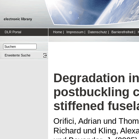
DLR Portal
Home
|
Impressum
|
Datenschutz
|
Barrierefreiheit
|
Erweiterte Suche
Degradation in
postbuckling 
stiffened fuse
Orifici, Adrian
und
Thoms
Richard
und
Kling, Alex