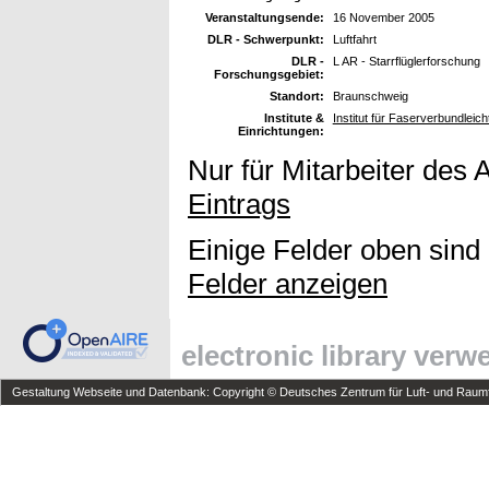
Veranstaltungsende:
16 November 2005
DLR - Schwerpunkt:
Luftfahrt
DLR -
L AR - Starrflüglerforschung
Forschungsgebiet:
Standort:
Braunschweig
Institute &
Institut für Faserverbundleic
Einrichtungen:
Nur für Mitarbeiter des 
Eintrags
Einige Felder oben sind
Felder anzeigen
electronic library ver
Gestaltung Webseite und Datenbank: Copyright © Deutsches Zentrum für Luft- und Raumfa