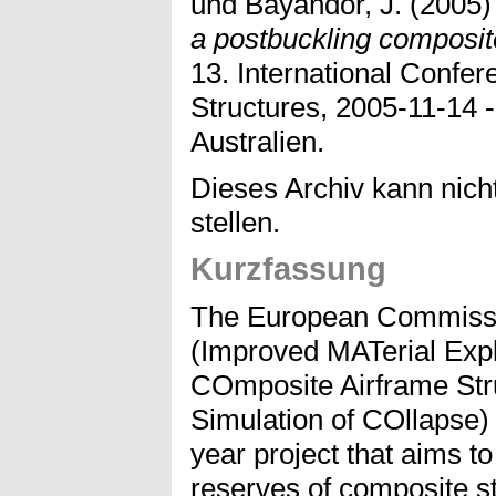
und
Bayandor, J.
(2005
a postbuckling composite
13. International Confe
Structures, 2005-11-14 
Australien.
Dieses Archiv kann nicht
stellen.
Kurzfassung
The European Commiss
(Improved MATerial Explo
COmposite Airframe Str
Simulation of COllapse) 
year project that aims to
reserves of composite s