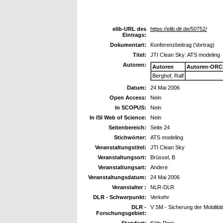
elib-URL des
https://elib.dlr.de/50752/
Eintrags:
Dokumentart:
Konferenzbeitrag (Vortrag)
Titel:
JTI Clean Sky: ATS modeling
Autoren:
Autoren
Autoren-ORC
Berghof, Ralf
Datum:
24 Mai 2006
Open Access:
Nein
In SCOPUS:
Nein
In ISI Web of Science:
Nein
Seitenbereich:
Seite 24
Stichwörter:
ATS modeling
Veranstaltungstitel:
JTI Clean Sky
Veranstaltungsort:
Brüssel, B
Veranstaltungsart:
Andere
Veranstaltungsdatum:
24 Mai 2006
Veranstalter :
NLR-DLR
DLR - Schwerpunkt:
Verkehr
DLR -
V SM - Sicherung der Mobilität
Forschungsgebiet:
Standort:
Köln-Porz