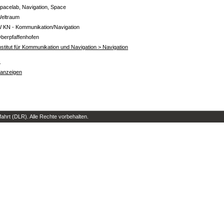
pacelab, Navigation, Space
eltraum
 KN - Kommunikation/Navigation
berpfaffenhofen
nstitut für Kommunikation und Navigation > Navigation
s
 anzeigen
hrt (DLR). Alle Rechte vorbehalten.