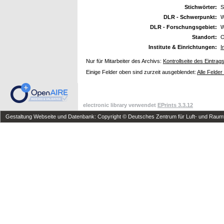
Stichwörter:
S
DLR - Schwerpunkt:
W
DLR - Forschungsgebiet:
W
Standort:
O
Institute & Einrichtungen:
I
Nur für Mitarbeiter des Archivs:
Kontrollseite des Eintrag
Einige Felder oben sind zurzeit ausgeblendet:
Alle Felder
electronic library verwendet
EPrints 3.3.12
Gestaltung Webseite und Datenbank: Copyright © Deutsches Zentrum für Luft- und Raumfa