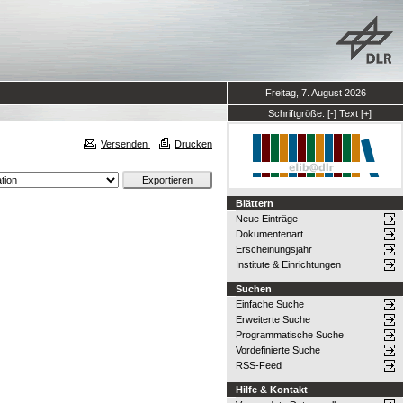
Freitag, 7. August 2026
Schriftgröße:
[-]
Text
[+]
Versenden
Drucken
Blättern
Neue Einträge
Dokumentenart
Erscheinungsjahr
Institute & Einrichtungen
Suchen
Einfache Suche
Erweiterte Suche
Programmatische Suche
Vordefinierte Suche
RSS-Feed
Hilfe & Kontakt