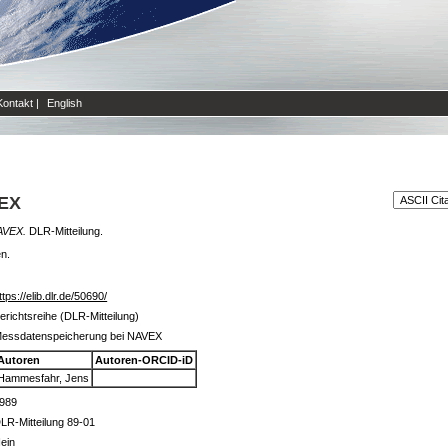
Kontakt
|
English
VEX
AVEX.
DLR-Mitteilung.
en.
ttps://elib.dlr.de/50690/
erichtsreihe (DLR-Mitteilung)
essdatenspeicherung bei NAVEX
Autoren
Autoren-ORCID-iD
Hammesfahr, Jens
989
LR-Mitteilung 89-01
ein