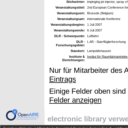
Stichwörter:
impinging jet injector, spray c
Veranstaltungstitel:
2nd European Conference f
Veranstaltungsort:
Brussels (Belgium)
Veranstaltungsart:
internationale Konferenz
Veranstaltungsbeginn:
1 Juli 2007
Veranstaltungsende:
6 Juli 2007
DLR - Schwerpunkt:
Luftfahrt
DLR -
L AR - Starrflüglerforschung
Forschungsgebiet:
Standort:
Lampoldshausen
Institute &
Institut für Raumfahrtantrieb
Einrichtungen:
Nur für Mitarbeiter des 
Eintrags
Einige Felder oben sind
Felder anzeigen
electronic library ver