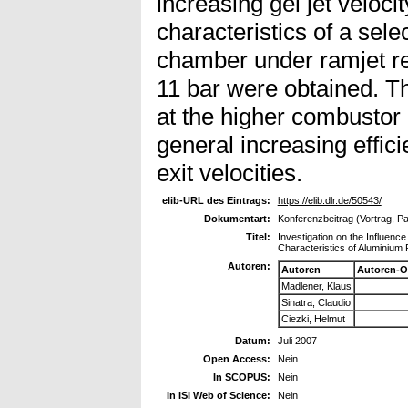
increasing gel jet veloc
characteristics of a sel
chamber under ramjet re
11 bar were obtained. T
at the higher combustor 
general increasing effici
exit velocities.
elib-URL des Eintrags:
https://elib.dlr.de/50543/
Dokumentart:
Konferenzbeitrag (Vortrag, P
Titel:
Investigation on the Influenc
Characteristics of Aluminium P
Autoren:
Autoren
Autoren-O
Madlener, Klaus
Sinatra, Claudio
Ciezki, Helmut
Datum:
Juli 2007
Open Access:
Nein
In SCOPUS:
Nein
In ISI Web of Science:
Nein