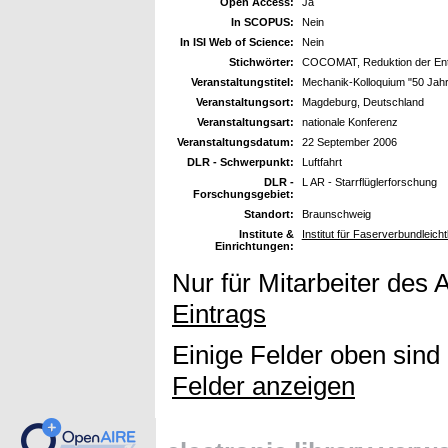
Open Access:
Ja
In SCOPUS:
Nein
In ISI Web of Science:
Nein
Stichwörter:
COCOMAT, Reduktion der Entw
Veranstaltungstitel:
Mechanik-Kolloquium "50 Jah
Veranstaltungsort:
Magdeburg, Deutschland
Veranstaltungsart:
nationale Konferenz
Veranstaltungsdatum:
22 September 2006
DLR - Schwerpunkt:
Luftfahrt
DLR -
L AR - Starrflüglerforschung
Forschungsgebiet:
Standort:
Braunschweig
Institute &
Institut für Faserverbundleic
Einrichtungen:
Nur für Mitarbeiter des 
Eintrags
Einige Felder oben sind
Felder anzeigen