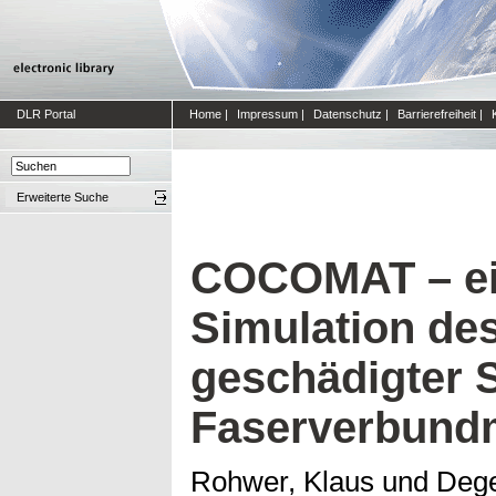
DLR Portal
Home
|
Impressum
|
Datenschutz
|
Barrierefreiheit
|
Erweiterte Suche
COCOMAT – ein
Simulation de
geschädigter 
Faserverbundm
Rohwer, Klaus
und
Dege