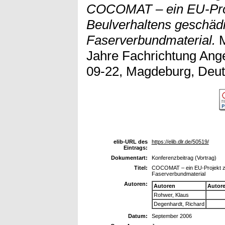
COCOMAT – ein EU-Proj
Beulverhaltens geschäd
Faserverbundmaterial.
M
Jahre Fachrichtung Ang
09-22, Magdeburg, Deut
elib-URL des
https://elib.dlr.de/50519/
Eintrags:
Dokumentart:
Konferenzbeitrag (Vortrag)
Titel:
COCOMAT – ein EU-Projekt zu
Faserverbundmaterial
Autoren:
Autoren
Autor
Rohwer, Klaus
Degenhardt, Richard
Datum:
September 2006